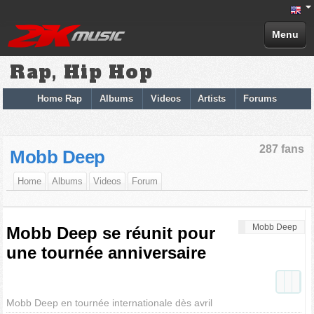
Menu
Rap, Hip Hop
Home Rap
Albums
Videos
Artists
Forums
287 fans
Mobb Deep
Home
Albums
Videos
Forum
Mobb Deep
Mobb Deep se réunit pour
une tournée anniversaire
Mobb Deep en tournée internationale dès avril