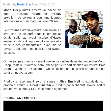
Posted by
Rédaction
Thu 07 Feb 2013
Mobb Deep
aurait enterré la hache de
guerre, puisque
Havoc
et
Prodigy
projettent de se réunir pour une tournée
internationale pour marquer leurs 20 ans.
Leur tournée d’anniversaire démarrera en
avril, soit un an après que le groupe ait
éclaté suite au tweet acerbe d’Havoc
envers Prodigy. A l’époque, il avait nié être
l’auteur des commentaires, avant de se
raviser quelques mois plus tard et avouer
sa faute.
On ne sait pas pour le moment quelles seront les dates de concert de Mobb
Deep, mais leur tournée sera lancée par leur participation au festival
Paid
Dues
le 30 mars en Californie. On ne sait pas non plus si le groupe compte
sortir un nouvel album.
Prodigy a récemment sorti le single «
Give Em Hell
», extrait de son
prochain album «
Albert Einstein
», produit par Alchemist. Havoc sortira
son nouvel album «
13
» cette année également.
Prodigy - Give Em Hell :