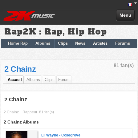
Menu
Rap2K : Rap, Hip Hop
Home Rap
Albums
Clips
News
Artistes
Forums
81 fan(s)
2 Chainz
Accueil
Albums
Clips
Forum
2 Chainz
2 Chainz
Rappeur
81 fan(s)
2 Chainz Albums
Lil Wayne -
Collegrove