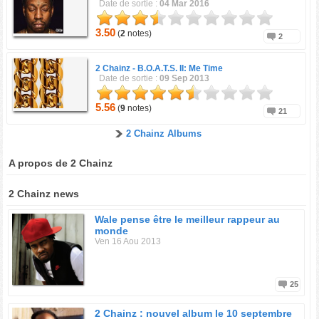
Date de sortie :
04 Mar 2016
3.50
(
2
notes)
2
2 Chainz -
B.O.A.T.S. II: Me Time
Date de sortie :
09 Sep 2013
5.56
(
9
notes)
21
2 Chainz Albums
A propos de 2 Chainz
2 Chainz news
Wale pense être le meilleur rappeur au
monde
Ven 16 Aou 2013
25
2 Chainz : nouvel album le 10 septembre