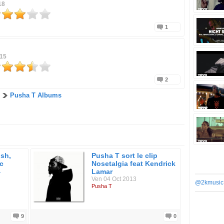
18
1
015
2
Pusha T Albums
ush,
Pusha T sort le clip
c
Nosetalgia feat Kendrick
4
Lamar
Ven 04 Oct 2013
@2kmusic
Pusha T
9
0