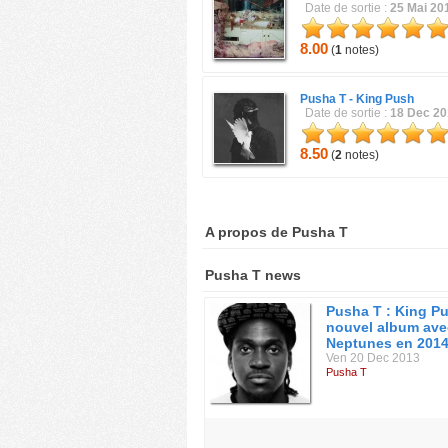
Date de sortie :
25 Mai 20
8.00
(
1
notes)
Pusha T -
King Push
Date de sortie :
18 Dec 2
8.50
(
2
notes)
A propos de Pusha T
Pusha T news
Pusha T : King P
nouvel album ave
Neptunes en 201
Ven 20 Dec 2013
Pusha T