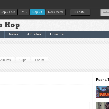
Pop & Folk
RnB
Rap 2K
Rock Metal
FORUMS
p Hop
News
Artistes
Forums
Albums
Clips
Forum
Pusha T