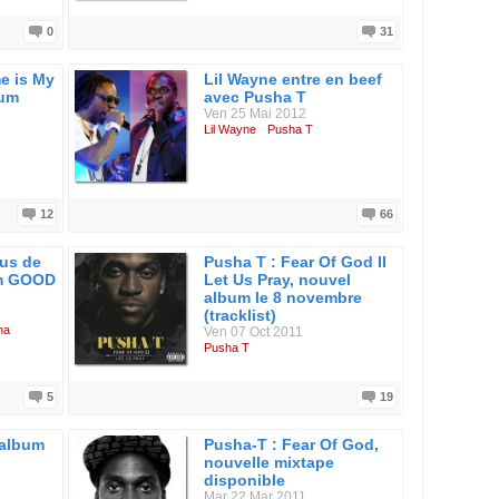
0
31
e is My
Lil Wayne entre en beef
bum
avec Pusha T
Ven 25 Mai 2012
Lil Wayne
Pusha T
12
66
us de
Pusha T : Fear Of God II
um GOOD
Let Us Pray, nouvel
album le 8 novembre
(tracklist)
na
Ven 07 Oct 2011
Pusha T
5
19
 album
Pusha-T : Fear Of God,
nouvelle mixtape
disponible
Mar 22 Mar 2011