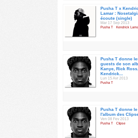
Pusha T x Kendri
Lamar : Nosetalgi
écoute (single)
Mar 17 Sep 2013
Pusha T
Kendrick Lam
Pusha T donne le
guests de son al
Kanye, Rick Ross
Kendrick...
Lun 15 Avr 2013
Pusha T
Pusha T donne le 
l'album des Clips
Ven 08 Fev 2013
Pusha T
Clipse