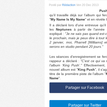
Posté par
Rédaction
Ven 20 Dec 2013
Pus
qu'il travaille déjà sur l’album qui fe
"
My Name Is My Name
" et en révèle l
Il a déclaré lors d'une entrevue qu'il 
les
Neptunes
à partir de l'année p
expliqué
: "Je ne sais pas quand est-ce
le prochain, mais je peux dire à tout
2 janvier, moi, Pharrell [Williams] 
serons en studio pendant 20 jours."
Les séances d'enregistrement se fer
rappeur a déclaré :
"C'est ce qui va
l'album ‘King Push’."
Effectivement, 
nouvel album est "
King Push
", il s'
titre de la première piste de l'album "
Name
".
Partager sur Facebook
Partager sur Twitter