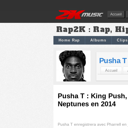
Accueil
Rap2K : Rap, Hi
Home Rap
Albums
Clips
Pusha T
Accueil
Pusha T : King Push,
Neptunes en 2014
Pusha T enregistrera avec Pharrell en 