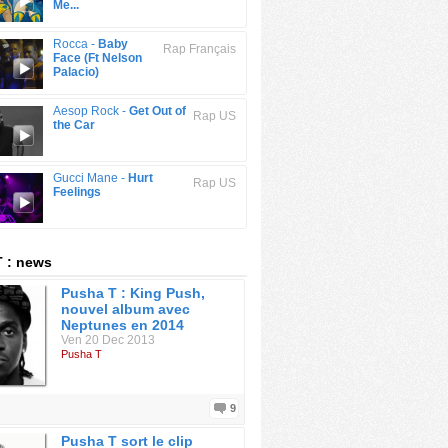
Me...
Rocca -
Baby
Rap Français
Face (Ft Nelson
Palacio)
Aesop Rock -
Get Out of
Rap US
the Car
Gucci Mane -
Hurt
Rap US
Feelings
 : news
Pusha T : King Push,
nouvel album avec
Neptunes en 2014
Ven 20 Dec 2013
Pusha T
9
Pusha T sort le clip