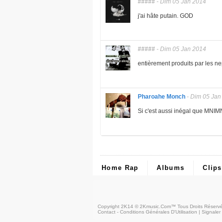
#####
-
Dim 05 Jan 2014
j'ai hâte putain. GOD
#####
-
Dim 05 Jan 2014
entièrement produits par les n
Pharoahe Monch
-
Dim 05 Jan
Si c'est aussi inégal que MNIM
Home Rap
Albums
Clips
Copyright 2K14 © 2Kmusic.com™
Tous Droits Réserv
Contact - Conditions Générales D'Utilisation
|
Signaler