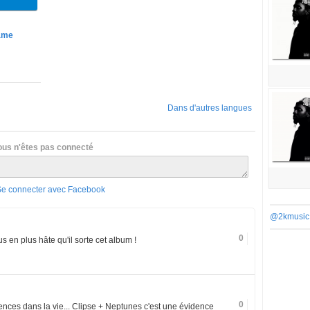
ame
Dans d'autres langues
ous n'êtes pas connecté
Se connecter avec Facebook
@2kmusic
0
lus en plus hâte qu'il sorte cet album !
0
idences dans la vie... Clipse + Neptunes c'est une évidence