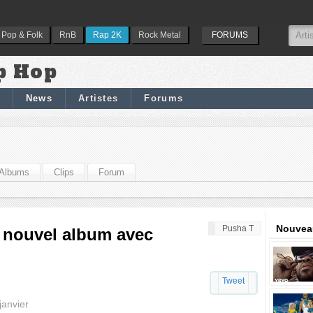
Pop & Folk
RnB
Rap 2K
Rock Metal
FORUMS
p Hop
News
Artistes
Forums
Albums
Clips
Forum
Nouveau
Pusha T
 nouvel album avec
Tweet
janvier