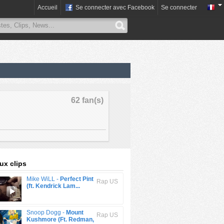
Accueil
Se connecter avec Facebook
Se connecter
62 fan(s)
x clips
Mike WiLL -
Perfect Pint
Rap US
(ft. Kendrick Lam...
Snoop Dogg -
Mount
Rap US
Kushmore (Ft. Redman,