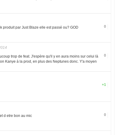
0
ack produit par Just Blaze elle est passé ou? GOD
2014
0
oup trop de feat. J'espère qu'il y en aura moins sur celui là
 bon Kanye à la prod, en plus des Neptunes donc. Y'a moyen
+1
0
et d etre bon au mic