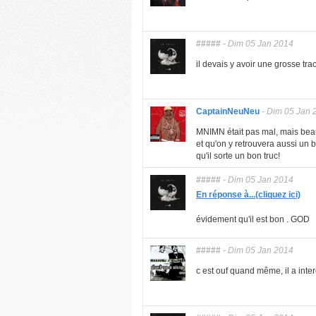
#####
-
Dim 05 Jan 2014
il devais y avoir une grosse tr
CaptainNeuNeu
-
Dim 05 Jan 
MNIMN était pas mal, mais beauc
et qu'on y retrouvera aussi un
qu'il sorte un bon truc!
#####
-
Dim 05 Jan 2014
En réponse à...(cliquez ici)
évidement qu'il est bon . GOD
#####
-
Dim 05 Jan 2014
c est ouf quand même, il a inter