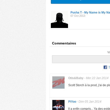
Pusha T - My Name is My N
07 Oct 2013
Commentaires
V
Otis&Baby
-
Mer 22 Jan 2014
Scott Storch à la prod, j'ai de p
PiYoo
-
Dim 05 Jan 2014
Il a enfin compris... Ya des ev