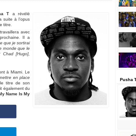
ha T
a révélé
ra suite à l’opus
e titre.
travaillera avec
rochaine. Il a
 que je sortirai
 le monde que le
et Chad [Hugo],
ont à Miami. Le
 mettre en place
Pusha T
le titre de son
agit également du
My Name Is My