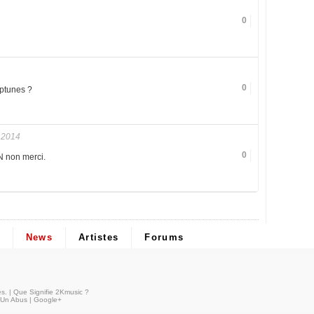
0
0
eptunes ?
 2014
0
N non merci.
News
Artistes
Forums
és
. |
Que Signifie 2Kmusic ?
 Un Abus
|
Google+