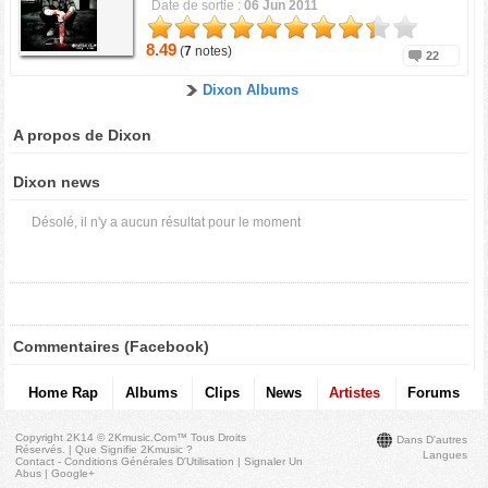
Date de sortie :
06 Jun 2011
8.49
(
7
notes)
22
Dixon Albums
A propos de Dixon
Dixon news
Désolé, il n'y a aucun résultat pour le moment
Commentaires (Facebook)
Home Rap
Albums
Clips
News
Artistes
Forums
Copyright 2K14 © 2Kmusic.com™
Tous Droits
Dans D'autres
Réservés
. |
Que Signifie 2Kmusic ?
Langues
Contact - Conditions Générales D'Utilisation
|
Signaler Un
Abus
|
Google+