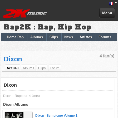
Menu
Rap2K : Rap, Hip Hop
Home Rap
Albums
Clips
News
Artistes
Forums
4 fan(s)
Dixon
Accueil
Albums
Clips
Forum
Dixon
Dixon
Rappeur
4 fan(s)
Dixon Albums
Dixon -
Symptome Volume 1