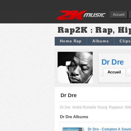
Accueil
Rap2K : Rap, Hi
Home Rap
Albums
Clips
Dr Dre
Accueil
Dr Dre
Dr Dre
Andre Romelle Young
Rappeur
499
Dr Dre Albums
Dr Dre -
Compton A Sound