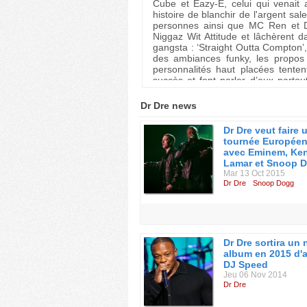
Cube et Eazy-E, celui qui venait 
histoire de blanchir de l'argent sal
personnes ainsi que MC Ren et DJ
Niggaz Wit Attitude et lâchèrent 
gangsta : ‘Straight Outta Compton’,
des ambiances funky, les propos 
personnalités haut placées tente
succès et font parler d’eux part
Fuck Tha Police ». L’année suiva
valeur sûre : The D.O.C., parrainé 
Dr Dre news
Un peu jeunes et naïfs en dépit d
Dr Dre veut faire 
1989, laissant les autres N.W.A. enr
tournée Europée
Dr Dre continue ses productions g
avec Eminem, Ken
quitter le groupe, sentant l’arnaqu
Lamar et Snoop 
1991 Suge Knight, un membre du ga
Mar 13 Oct 2015
en baron rouge. Nul ne sait d’où ve
Dr Dre
Snoop Dogg
créer le mythique label Death Ro
manager des N.W.A. de laisser Dr D
Entre temps, Dré rencontre Snoop
Warren G. Il lui convainc de rapp
Dr Dre sortira un
1991, avant de l’inviter sur son 
album en 2015 d'
classiques ‘The Chronic’. Grand 
DJ Speed
sonore appelée G Funk, Dr Dre con
Jeu 06 Nov 2014
Ride », « Dre Day » sur lequel il 
Dr Dre
docteur pompe chez des groupes 
Clinton,…), ce qui a d’ailleurs per