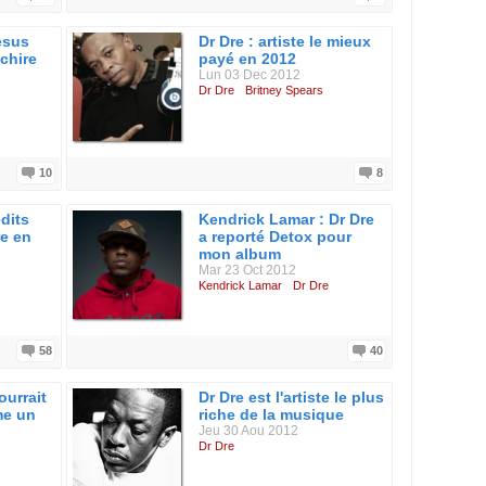
1988)
 (1989)
esus
Dr Dre : artiste le mieux
989)
chire
payé en 2012
Lun 03 Dec 2012
993)
Dr Dre
Britney Spears
)
10
8
 (2000)
2002)
)
dits
Kendrick Lamar : Dr Dre
re en
a reporté Detox pour
003)
mon album
Mar 23 Oct 2012
05)
Kendrick Lamar
Dr Dre
58
40
ourrait
Dr Dre est l'artiste le plus
me un
riche de la musique
Jeu 30 Aou 2012
Dr Dre