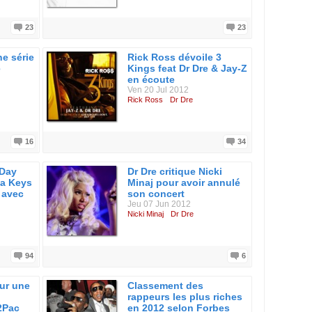
23
23
ne série
Rick Ross dévoile 3
e
Kings feat Dr Dre & Jay-Z
en écoute
Ven 20 Jul 2012
Rick Ross
Dr Dre
16
34
 Day
Dr Dre critique Nicki
cia Keys
Minaj pour avoir annulé
r avec
son concert
Jeu 07 Jun 2012
Nicki Minaj
Dr Dre
94
6
sur une
Classement des
rappeurs les plus riches
2Pac
en 2012 selon Forbes