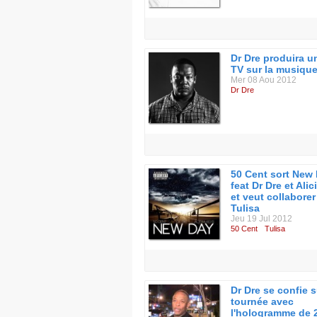
Dr Dre produira u
TV sur la musiqu
Mer 08 Aou 2012
Dr Dre
50 Cent sort New
feat Dr Dre et Ali
et veut collabore
Tulisa
Jeu 19 Jul 2012
50 Cent
Tulisa
Dr Dre se confie 
tournée avec
l'hologramme de 