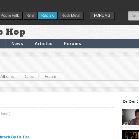
Pop & Folk
RnB
Rap 2K
Rock Metal
FORUMS
p Hop
News
Artistes
Forums
Albums
Clips
Forum
Dr Dre 
 fan(s)
track By Dr. Dre