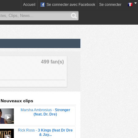
Accueil
Se connecter avec Facebook
Se connecter
499 fan(s)
: Nouveaux clips
Marsha Ambrosius -
Stronger
(feat. Dr. Dre)
Rick Ross -
3 Kings (feat Dr Dre
& Jay...