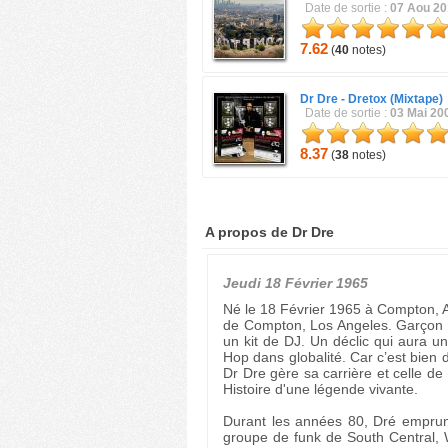
Date de sortie :
07 Aou 2
7.62
(
40
notes)
Dr Dre -
Dretox (Mixtape)
Date de sortie :
03 Mai 20
8.37
(
38
notes)
A propos de Dr Dre
Jeudi 18 Février 1965
Né le 18 Février 1965 à Compton, A
de Compton, Los Angeles. Garçon sa
un kit de DJ. Un déclic qui aura un
Hop dans globalité. Car c’est bien
Dr Dre gère sa carrière et celle de 
Histoire d'une légende vivante.
Durant les années 80, Dré emprunte
groupe de funk de South Central, 