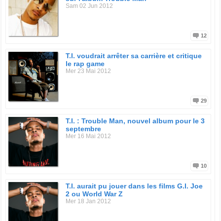
Sam 02 Jun 2012
12
T.I. voudrait arrêter sa carrière et critique
le rap game
Mer 23 Mai 2012
29
T.I. : Trouble Man, nouvel album pour le 3
septembre
Mer 16 Mai 2012
10
T.I. aurait pu jouer dans les films G.I. Joe
2 ou World War Z
Mer 18 Jan 2012