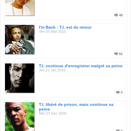
48
I'm Back : T.I. est de retour
Ven 05 Mar 2010
62
T.I. continue d'enregistrer malgré sa peine
Jeu 21 Jan 2010
0
T.I. libéré de prison, mais continue sa
peine
Mer 23 Dec 2009