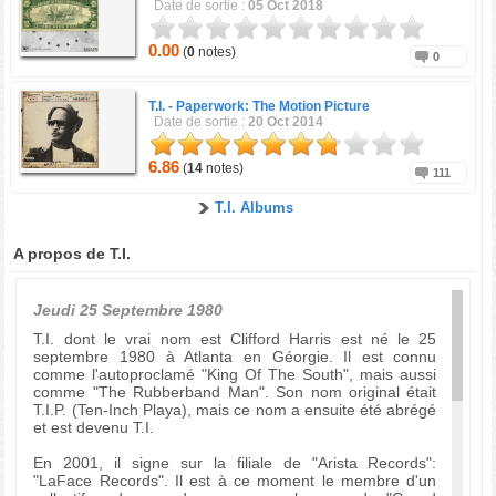
Date de sortie :
05 Oct 2018
0.00
(
0
notes)
0
T.I. -
Paperwork: The Motion Picture
Date de sortie :
20 Oct 2014
6.86
(
14
notes)
111
T.I. Albums
A propos de T.I.
Jeudi 25 Septembre 1980
T.I. dont le vrai nom est Clifford Harris est né le 25
septembre 1980 à Atlanta en Géorgie. Il est connu
comme l'autoproclamé "King Of The South", mais aussi
comme "The Rubberband Man". Son nom original était
T.I.P. (Ten-Inch Playa), mais ce nom a ensuite été abrégé
et est devenu T.I.
En 2001, il signe sur la filiale de "Arista Records":
"LaFace Records". Il est à ce moment le membre d'un