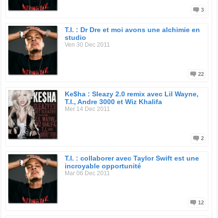
3
T.I. : Dr Dre et moi avons une alchimie en
studio
Ven 30 Dec 2011
22
Ke$ha : Sleazy 2.0 remix avec Lil Wayne,
T.I., Andre 3000 et Wiz Khalifa
Mer 14 Dec 2011
2
T.I. : collaborer avec Taylor Swift est une
incroyable opportunité
Mar 06 Dec 2011
12