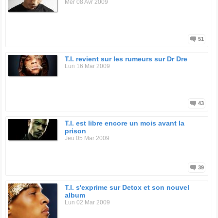
Mer 08 Avr 2009
51
T.I. revient sur les rumeurs sur Dr Dre
Lun 16 Mar 2009
43
T.I. est libre encore un mois avant la
prison
Jeu 05 Mar 2009
39
T.I. s'exprime sur Detox et son nouvel
album
Lun 02 Mar 2009