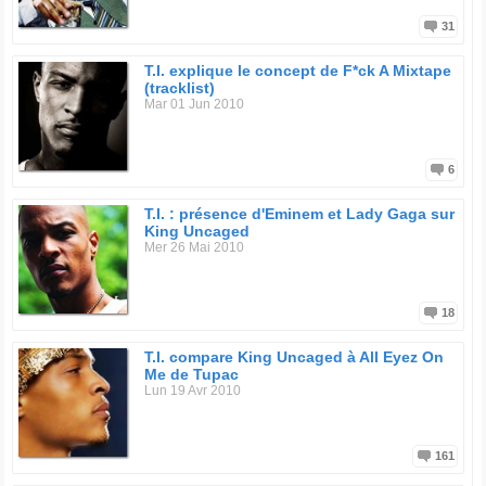
31
T.I. explique le concept de F*ck A Mixtape
(tracklist)
Mar 01 Jun 2010
6
T.I. : présence d'Eminem et Lady Gaga sur
King Uncaged
Mer 26 Mai 2010
18
T.I. compare King Uncaged à All Eyez On
Me de Tupac
Lun 19 Avr 2010
161