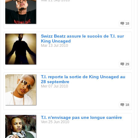
Mar 21 Sep 2010
18
Swizz Beatz assure le succès de T.I. sur
King Uncaged
Mar 13 Jul 2010
29
T.I. reporte la sortie de King Uncaged au
28 septembre
Mer 07 Jul 2010
18
T.I. n'envisage pas une longue carrière
Ven 25 Jun 2010