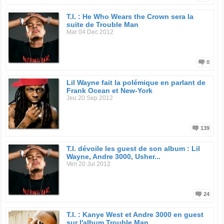
Discographie
"I'm Serious" (2001), "Trap Musik" (Or) (2003), "Urban
T.I. : He Who Wears the Crown sera la
Legend" (Platine) (2004)
suite de Trouble Man
Mar 04 Dec 2012
0
Lil Wayne fait la polémique en parlant de
Frank Ocean et New-York
Jeu 20 Sep 2012
139
T.I. dévoile les guest de son album : Lil
Wayne, Andre 3000, Usher...
Ven 20 Jul 2012
24
T.I. : Kanye West et Andre 3000 en guest
sur l'album Trouble Man