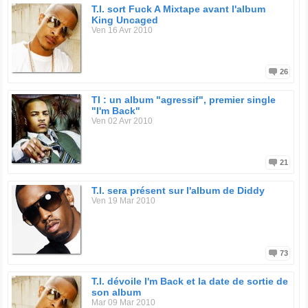
T.I. sort Fuck A Mixtape avant l'album
King Uncaged
Ven 16 Avr 2010
26
TI : un album "agressif", premier single
"I'm Back"
Ven 02 Avr 2010
21
T.I. sera présent sur l'album de Diddy
Ven 19 Mar 2010
73
T.I. dévoile I'm Back et la date de sortie de
son album
Mar 09 Mar 2010