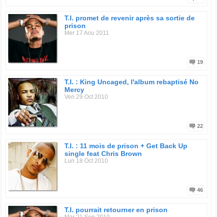
T.I. promet de revenir après sa sortie de
prison
Mer 17 Aou 2011
19
T.I. : King Uncaged, l'album rebaptisé No
Mercy
Ven 29 Oct 2010
22
T.I. : 11 mois de prison + Get Back Up
single feat Chris Brown
Lun 18 Oct 2010
46
T.I. pourrait retourner en prison