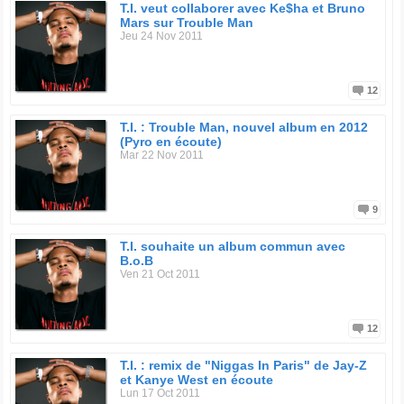
T.I. veut collaborer avec Ke$ha et Bruno
Mars sur Trouble Man
Jeu 24 Nov 2011
12
T.I. : Trouble Man, nouvel album en 2012
(Pyro en écoute)
Mar 22 Nov 2011
9
T.I. souhaite un album commun avec
B.o.B
Ven 21 Oct 2011
12
T.I. : remix de "Niggas In Paris" de Jay-Z
et Kanye West en écoute
Lun 17 Oct 2011