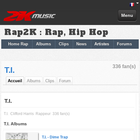
Menu
Rap2K : Rap, Hip Hop
Home Rap
Albums
Clips
News
Artistes
Forums
336 fan(s)
T.I.
Accueil
Albums
Clips
Forum
T.I.
T.I.
Clifford Harris
Rappeur
336 fan(s)
T.I. Albums
T.I. -
Dime Trap