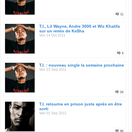
11
T.I., Lil Wayne, Andre 3000 et Wiz Khalifa
sur un remix de Ke$ha
Ven 14 Oct 2011
4
T.I. : nouveau single la semaine prochaine
Ven 23 Sep 2011
26
T.I. retourne en prison juste après en être
sorti
Ven 02 Sep 2011
46