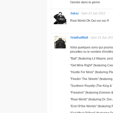
l'année dans le genre.
Jukaz
-
Sam 23 Jun 2012
Real World Oh Oui oui oui !!!
YelaBudWall
-
Sam 23 Jun 20
Voila quelques sons qui pourra
pincettes vu le nombre d'invit
"Ball" (featuring Lil Wayne; pr
"Get Mine Right" (featuring Ce
"Hustle For More" (featuring P
"Feedin' The Streets" (featuri
"Southern Royalty (The King & T
"Freedom" (featuring Eminem &
"Real World" (featuring Dr. Dre
"End Of the Worlds" (featurin