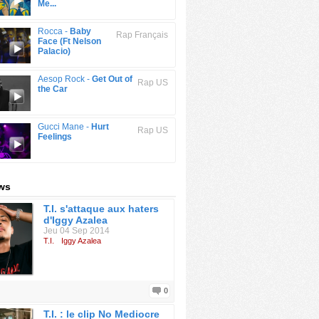
Me...
Rocca -
Baby
Rap Français
Face (Ft Nelson
Palacio)
Aesop Rock -
Get Out of
Rap US
the Car
Gucci Mane -
Hurt
Rap US
Feelings
ews
T.I. s'attaque aux haters
d'Iggy Azalea
Jeu 04 Sep 2014
T.I.
Iggy Azalea
0
T.I. : le clip No Mediocre