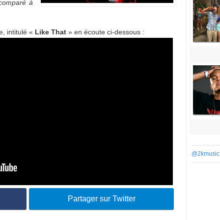
comparé à
, intitulé «
Like That
» en écoute ci-dessous :
@2kmusic
Partager sur Twitter