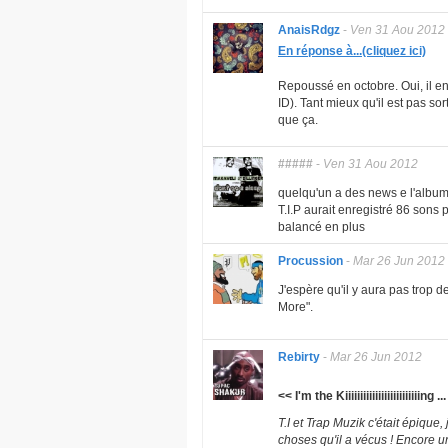
AnaisRdgz
-
Ven 31 Aou 2012
En réponse à...(cliquez ici)
Repoussé en octobre. Oui, il e
ID). Tant mieux qu'il est pas so
que ça.
#####
-
Ven 31 Aou 2012
quelqu'un a des news e l'album 
T.I.P aurait enregistré 86 sons
balancé en plus
Procussion
-
Mar 26 Jun 2012
J'espère qu'il y aura pas trop de
More".
Rebirty
-
Mar 26 Jun 2012
<< I'm the Kiiiiiiiiiiiiiiiiiiiiiiiiing 
T.I et Trap Muzik c'était épique
choses qu'il a vécus ! Encore un