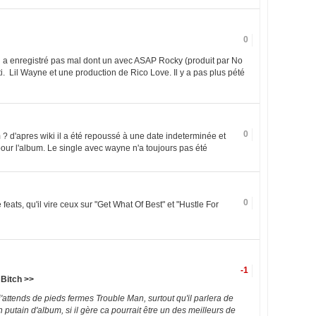
0
n a enregistré pas mal dont un avec ASAP Rocky (produit par No
rti. Lil Wayne et une production de Rico Love. Il y a pas plus pété
0
? d'apres wiki il a été repoussé à une date indeterminée et
 pour l'album. Le single avec wayne n'a toujours pas été
0
 feats, qu'il vire ceux sur "Get What Of Best" et "Hustle For
-1
... Bitch >>
, j'attends de pieds fermes Trouble Man, surtout qu'il parlera de
 putain d'album, si il gère ca pourrait être un des meilleurs de