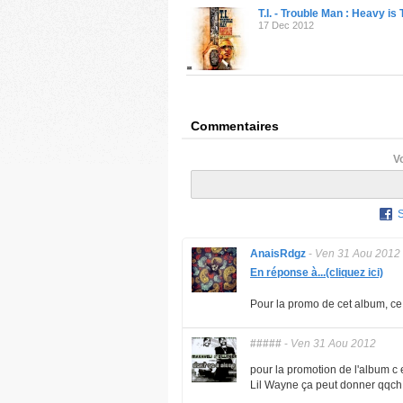
T.I. - Trouble Man : Heavy i
17 Dec 2012
Commentaires
V
AnaisRdgz
-
Ven 31 Aou 2012
En réponse à...(cliquez ici)
Pour la promo de cet album, ce ti
#####
-
Ven 31 Aou 2012
pour la promotion de l'album c 
Lil Wayne ça peut donner qqch