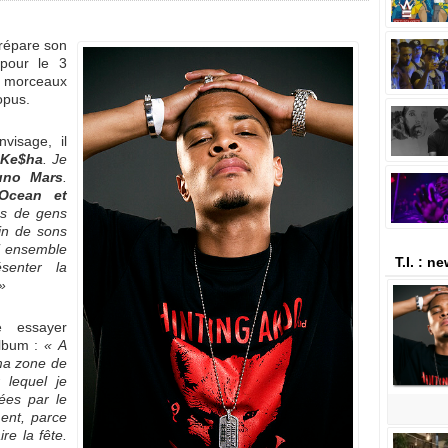
épare son
pour le 3
45 morceaux
opus.
nvisage, il
c
Ke$ha
. Je
uno Mars
.
Ocean et
tas de gens
ein de sons
i ensemble
T.I. : n
senter la
 »
e essayer
lbum :
« A
ma zone de
r lequel je
ées par le
ent, parce
re la fête.