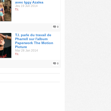
avec Iggy Azalea
Jeu 19 Jun 2014
T.I.
0
T.I. parle du travail de
Pharrell sur l'album
Paperwork The Motion
Picture
Mar 28 Jan 2014
T.I.
0