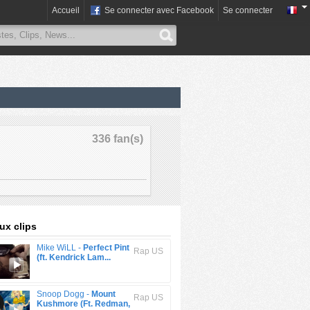
Accueil
Se connecter avec Facebook
Se connecter
336 fan(s)
x clips
Mike WiLL -
Perfect Pint
Rap US
(ft. Kendrick Lam...
Snoop Dogg -
Mount
Rap US
Kushmore (Ft. Redman,