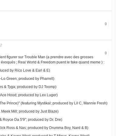
0
12
0
ient figurer sur Trouble Man (a prendre avec des grosses
és évoqués ; Real World & Freedom puent le fake quand meme ) :
oduced by Rico Love & Earl & E)
e-Lo Green; produced by Pharrell)
lies & Tyga; produced by DJ Toomp)
ng Ace Hood; produced by Lex Luger)
he Prince)" (featuring Mystikal; produced by Lil C, Mannie Fresh)
 Meek Mill; produced by Just Blaze)
 & Royce Da 5'9"; produced by Dr. Dre)
g Rick Ross & Nas; produced by Drumma Boy, Nard & B)