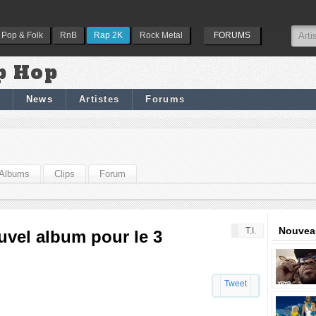
Pop & Folk
RnB
Rap 2K
Rock Metal
FORUMS
p Hop
News
Artistes
Forums
Albums
Clips
Forum
Nouveau
T.I.
ouvel album pour le 3
Tweet