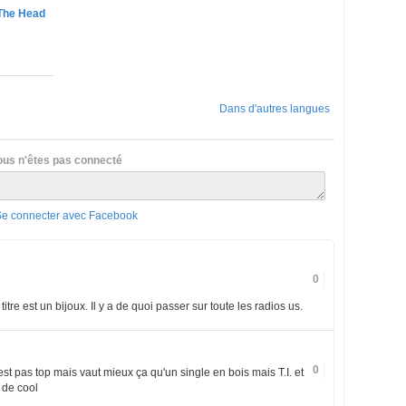
s The Head
Dans d'autres langues
ous n'êtes pas connecté
Se connecter avec Facebook
0
tre est un bijoux. Il y a de quoi passer sur toute les radios us.
0
est pas top mais vaut mieux ça qu'un single en bois mais T.I. et
 de cool