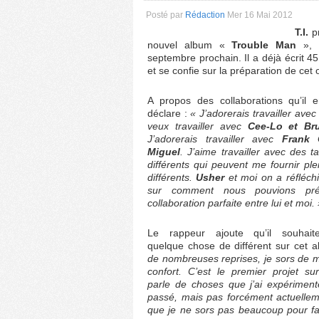
Posté par
Rédaction
Mer 16 Mai 2012
T.I.
pr
nouvel album «
Trouble Man
», 
septembre prochain. Il a déjà écrit 
et se confie sur la préparation de cet 
A propos des collaborations qu’il e
déclare :
« J’adorerais travailler ave
veux travailler avec
Cee-Lo et Br
J’adorerais travailler avec
Frank 
Miguel
. J’aime travailler avec des 
différents qui peuvent me fournir pl
différents.
Usher
et moi on a réfléch
sur comment nous pouvions pré
collaboration parfaite entre lui et moi.
Le rappeur ajoute qu’il souhait
quelque chose de différent sur cet a
de nombreuses reprises, je sors de 
confort. C’est le premier projet su
parle de choses que j’ai expériment
passé, mais pas forcément actuellem
que je ne sors pas beaucoup pour fai