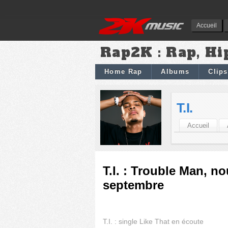
Accueil
Rap2K : Rap, Hi
Home Rap
Albums
Clips
T.I.
Accueil
T.I. : Trouble Man, n
septembre
T.I. : single Like That en écoute