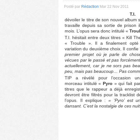
Posté par
Rédaction
Mar 22 Nov 2011
T.I
dévoiler le titre de son nouvel album s
travaille depuis sa sortie de prison 
mois. L’opus sera donc intitulé «
Trou
T.I. hésitait entre deux titres « Kill T
« Trouble ». Il a finalement opt
variation du deuxième choix. Il confie
premier projet où je parle de chose
vécues par le passé et pas forcément
actuellement, car je ne sors pas be
peu, mais pas beaucoup… Pas comme
TIP a révélé pour l’occasion u
morceau intitulé «
Pyro
» qui fait pa
titres que le rappeur a déjà enregis
devront être filtrés pour la tracklist d
l’opus. Il explique :
« ‘Pyro’ est 
dansant. C’est la nostalgie de ces nuit