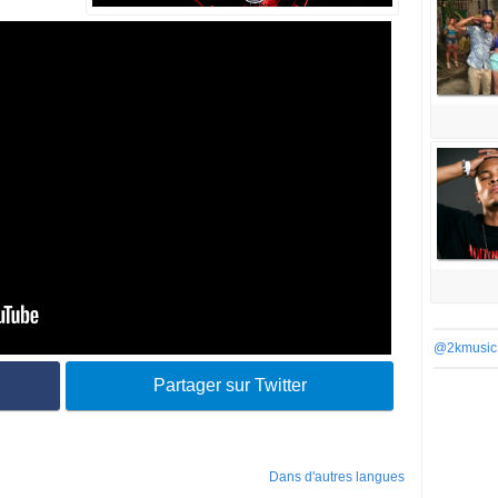
@2kmusic
Partager sur Twitter
Dans d'autres langues