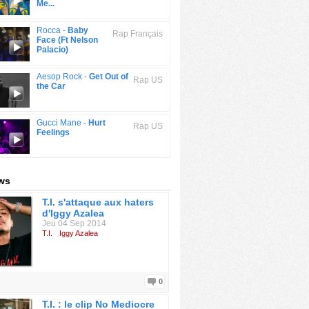
Me...
Rocca -
Baby
Rap Français
Face (Ft Nelson
Palacio)
Aesop Rock -
Get Out of
Rap US
the Car
Gucci Mane -
Hurt
Rap US
Feelings
ews
T.I. s'attaque aux haters
d'Iggy Azalea
Jeu 04 Sep 2014
T.I.
Iggy Azalea
0
T.I. : le clip No Mediocre