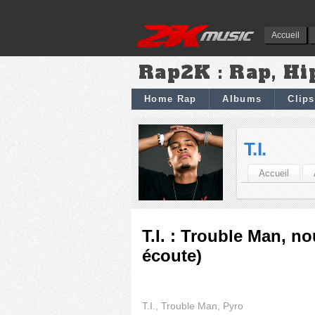
Accueil
Rap2K : Rap, Hi
Home Rap
Albums
Clips
T.I.
Accueil
T.I. : Trouble Man, n
écoute)
T.I., Trouble Man, Pyro