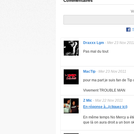
Commentaires
V
Draxxx Lgm
-
Mer 23 Nov 201
Pas mal du tout
MacTip
-
Mer 23 Nov 2011
pour ma part je suis fan de Ti
Vivement TROUBLE MAN
Z Mic
-
Mar 22 Nov 2011
En réponse à...(cliquez ici)
En même temps No Mercy a été fa
que là on aura droit a un bon s