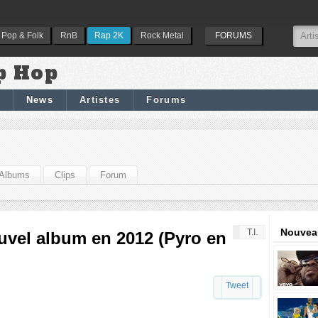
Pop & Folk
RnB
Rap 2K
Rock Metal
FORUMS
p Hop
News
Artistes
Forums
Albums
Clips
Forum
Nouveau
T.I.
ouvel album en 2012 (Pyro en
Tweet