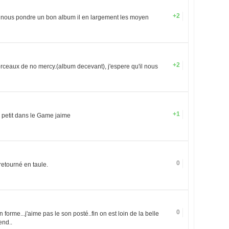
+2
r nous pondre un bon album il en largement les moyen
+2
orceaux de no mercy.(album decevant), j'espere qu'il nous
+1
a petit dans le Game jaime
0
retourné en taule.
0
en forme...j'aime pas le son posté..fin on est loin de la belle
end..