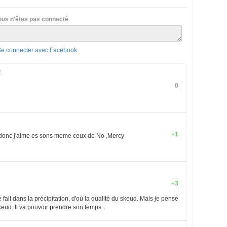
ous n'êtes pas connecté
Se connecter avec Facebook
1
0
+1
p donc j'aime es sons meme ceux de No ,Mercy
+3
it dans la précipitation, d'où la qualité du skeud. Mais je pense
keud. Il va pouvoir prendre son temps.