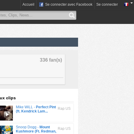
Accueil
Se connecter avec Facebook
Se connecter
336 fan(s)
x clips
Mike WiLL -
Perfect Pint
Rap US
(ft. Kendrick Lam...
Snoop Dogg -
Mount
Rap US
Kushmore (Ft. Redman,