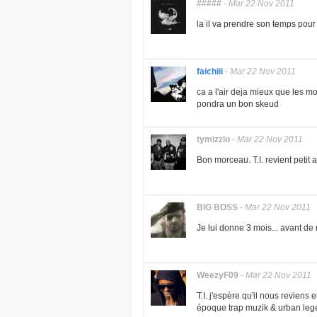
#####
-
Mar 22 Nov 2011
la il va prendre son temps pou
faichiii
-
Mar 22 Nov 2011
ca a l'air deja mieux que les m
pondra un bon skeud
tymizzlo
-
Mar 22 Nov 2011
Bon morceau. T.I. revient petit 
BlG BOSS
-
Mar 22 Nov 2011
Je lui donne 3 mois... avant de 
WeezyF09
-
Mar 22 Nov 2011
T.I. j'espère qu'il nous reviens 
époque trap muzik & urban leg