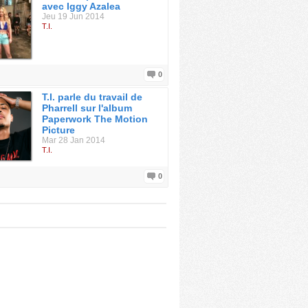
avec Iggy Azalea
Jeu 19 Jun 2014
T.I.
0
T.I. parle du travail de
Pharrell sur l'album
Paperwork The Motion
Picture
Mar 28 Jan 2014
T.I.
0