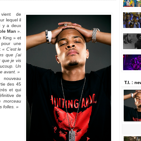
.
vient de
ur lequel il
il y a deux
ble Man
».
he King » et
é pour une
 :
« C’est le
s que j’ai
 que je vis
aucoup. Un
 avant. »
n nouveau
T.I. : n
rtie des 45
trés et qui
éfinitive de
un morceau
s folles. »