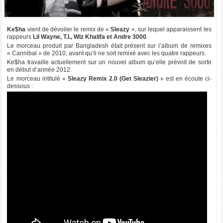
Ke$ha
vient de dévoiler le remix de «
Sleazy
», sur lequel apparaissent les
rappeurs
Lil Wayne, T.I., Wiz Khalifa et Andre 3000
.
Le morceau produit par Bangladesh était présent sur l’album de remixes
« Cannibal » de 2010, avant qu’il ne soit remixé avec les quatre rappeurs.
Ke$ha travaille actuellement sur un nouvel album qu’elle prévoit de sortir
en début d’année 2012.
Le morceau intitulé «
Sleazy Remix 2.0 (Get Sleazier)
» est en écoute ci-
dessous :