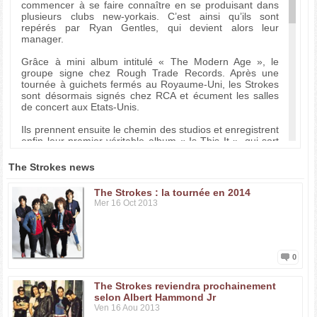
commencer à se faire connaître en se produisant dans
plusieurs clubs new-yorkais. C’est ainsi qu’ils sont
repérés par Ryan Gentles, qui devient alors leur
manager.
Grâce à mini album intitulé « The Modern Age », le
groupe signe chez Rough Trade Records. Après une
tournée à guichets fermés au Royaume-Uni, les Strokes
sont désormais signés chez RCA et écument les salles
de concert aux Etats-Unis.
Ils prennent ensuite le chemin des studios et enregistrent
enfin leur premier véritable album « Is This It », qui sort
dans les bacs en Septembre 2001. Le buzz médiatique
et l’engouement du public y aidant, l’opus est un véritable
The Strokes news
succès critique et commercial. Le groupe signe ensuite
sur la bande originale du film « Spider-man », avec le
The Strokes : la tournée en 2014
titre « When I Started ».
Mer 16 Oct 2013
En 2003, les Strokes publient leur second album « Room
On Fire ». Et comme son prédécesseur, le disque est un
carton, notamment grâce à leur tube « The End Has No
End » (en France, le titre a été repris pour une publicité
0
pour EDF). En 2006, le groupe revient avec le très bon «
First Impressions Of Earth ».
The Strokes reviendra prochainement
selon Albert Hammond Jr
Ce jeune groupe américain est déjà considéré comme
Ven 16 Aou 2013
une référence du rock contemporain et est fréquemment