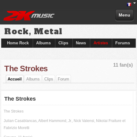
Menu
Rock, Metal
Home Rock
Albums
Clips
News
Artistes
Forums
11 fan(s)
The Strokes
Accueil
Albums
Clips
Forum
The Strokes
The Strokes
Julian Casablancas, Albert Hammond, Jr., Nick Valensi, Nikolai Fraiture et
Fabrizio Moretti