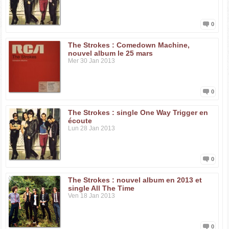
cité comme source d'inspiration des jeunes talents rock
émergents.
0
Discographie :
2001 : Is This It
The Strokes : Comedown Machine,
2003 : Room on Fire
nouvel album le 25 mars
2006 : First Impressions of Earth
Mer 30 Jan 2013
0
The Strokes : single One Way Trigger en
écoute
Lun 28 Jan 2013
0
The Strokes : nouvel album en 2013 et
single All The Time
Ven 18 Jan 2013
0