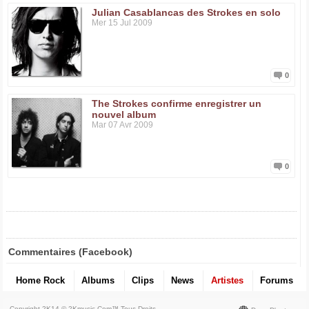
Julian Casablancas des Strokes en solo
Mer 15 Jul 2009
0
The Strokes confirme enregistrer un
nouvel album
Mar 07 Avr 2009
0
Commentaires (Facebook)
Home Rock
Albums
Clips
News
Artistes
Forums
Copyright 2K14 © 2Kmusic.com™
Tous Droits