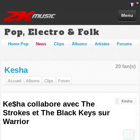
Menu
Pop, Electro & Folk
Home Pop
News
Clips
Albums
Artistes
Forums
20 fan(s)
Kesha
Accueil
Albums
Clips
Forum
Kesha
Ke$ha collabore avec The
Strokes et The Black Keys sur
Warrior