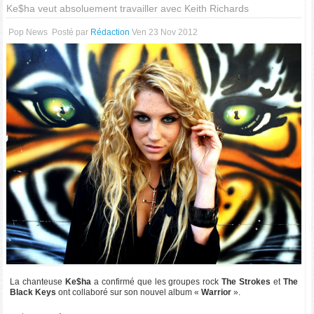
Ke$ha veut absoluement travailler avec Keith Richards
Pop News
Posté par
Rédaction
Ven 23 Nov 2012
La chanteuse
Ke$ha
a confirmé que les groupes rock
The Strokes
et
The
Black Keys
ont collaboré sur son nouvel album «
Warrior
».