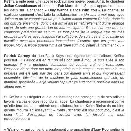
Ke$ha a opté pour une facette rock sur son nouvel opus. Ainsi, le chanteur
Julian Casablancas
et le batteur
Fab Moretti
des Strokes apparaitront tous
les deux sur la chanson «
Only Wanna Dance With You
». La chanteuse
explique comment s’est faite la collaboration :
« Un ami à moi joue avec
Julian et on se connaissait un peu. Julian aimait vraiment Dr Luke donc ils
ont discuté ensemble, donc c’est arrivé assez naturellement d’une étrange
façon. Je suis une grande fan de leur musique et ils sont sur une de mes
chansons préférées de l’album. Ils font partie de la longue liste de mes
groupes préférés avec lesquels j’ai collaboré. Je suis très enthousiaste de
travailler avec des personnes inattendues. J’espère que les gens vont
flipper. Moi j’ai flippé quand il m’a dit ‘Bien sûr’, moi j’étais là ‘Vraiment ?!’. »
Patrick Carney
du duo Black Keys sera également sur l’album. Ke$ha
poursuit :
« Patrick est en fait un très bon ami à moi. Je suis allée à son
mariage il y a quelques semaines. Je voulais vraiment retranscrire
l’essence de ce dont ma mère me parlait tout le temps – tous mes albums
préférés ont été faits par des gens qui étaient amis et qui improvisaient
ensemble, faisaient de la musique le plus naturellement qui soit, de
manière spontanée – et je voulais capturer ça autant que possible dans un
album pop. »
Si Ke$ha a pu dégoter quelques featurings de prestige, un de ses artistes
favoris n’a pas encore répondu à l’appel. La chanteuse a récemment confié
qu’elle fera tout pour obtenir une collaboration de
Keith Richards
ou bien
qu’elle mourra en essayant :
« Keith Richards est tout pour moi, c’est le
point final. J’essayerai de travailler avec lui jusqu’à ma mort
probablement. »
«
Warrior
», qui contiendra également une apparition d’
Iggy Pop
, sortira le