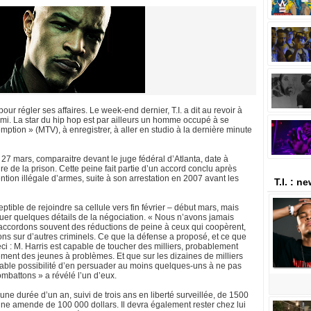
 pour régler ses affaires. Le week-end dernier, T.I. a dit au revoir à
ami. La star du hip hop est par ailleurs un homme occupé à se
tion » (MTV), à enregistrer, à aller en studio à la dernière minute
e 27 mars, comparaitre devant le juge fédéral d’Atlanta, date à
ire de la prison. Cette peine fait partie d’un accord conclu après
ntion illégale d’armes, suite à son arrestation en 2007 avant les
T.I. : n
ptible de rejoindre sa cellule vers fin février – début mars, mais
quer quelques détails de la négociation. « Nous n’avons jamais
 accordons souvent des réductions de peine à ceux qui coopèrent,
ons sur d’autres criminels. Ce que la défense a proposé, et ce que
eci : M. Harris est capable de toucher des milliers, probablement
rement des jeunes à problèmes. Et que sur les dizaines de milliers
ritable possibilité d’en persuader au moins quelques-uns à ne pas
battons » a révélé l’un d’eux.
’une durée d’un an, suivi de trois ans en liberté surveillée, de 1500
u’une amende de 100 000 dollars. Il devra également rester chez lui