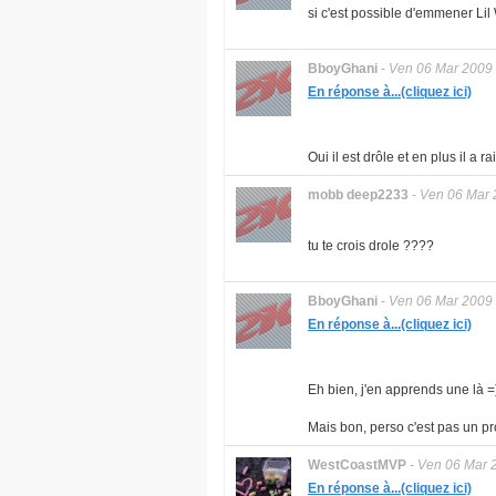
si c'est possible d'emmener Lil 
BboyGhani
-
Ven 06 Mar 2009
En réponse à...(cliquez ici)
Oui il est drôle et en plus il a r
mobb deep2233
-
Ven 06 Mar 
tu te crois drole ????
BboyGhani
-
Ven 06 Mar 2009
En réponse à...(cliquez ici)
Eh bien, j'en apprends une là =
Mais bon, perso c'est pas un pro
WestCoastMVP
-
Ven 06 Mar 
En réponse à...(cliquez ici)