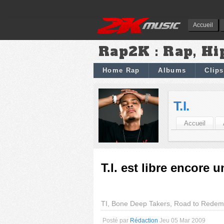
Accueil
Rap2K : Rap, Hi
Home Rap
Albums
Clips
T.I.
Accueil
T.I. est libre encore 
TI, Bone Deep Takers, Road to Redem
Posté par
Rédaction
Jeu 05 Mar 2009