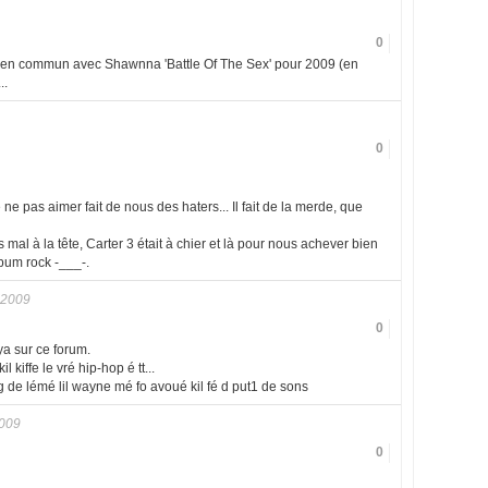
0
m en commun avec Shawnna 'Battle Of The Sex' pour 2009 (en
..
0
 ne pas aimer fait de nous des haters... Il fait de la merde, que
 mal à la tête, Carter 3 était à chier et là pour nous achever bien
lbum rock -___-.
 2009
0
 ya sur ce forum.
il kiffe le vré hip-hop é tt...
i g de lémé lil wayne mé fo avoué kil fé d put1 de sons
009
0