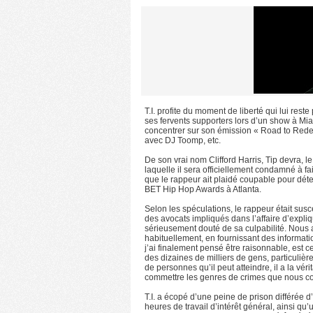
T.I. profite du moment de liberté qui lui reste
ses fervents supporters lors d’un show à Mi
concentrer sur son émission « Road to Redemp
avec DJ Toomp, etc.
De son vrai nom Clifford Harris, Tip devra, l
laquelle il sera officiellement condamné à fa
que le rappeur ait plaidé coupable pour déte
BET Hip Hop Awards à Atlanta.
Selon les spéculations, le rappeur était susce
des avocats impliqués dans l’affaire d’expli
sérieusement douté de sa culpabilité. Nous
habituellement, en fournissant des informati
j’ai finalement pensé être raisonnable, est c
des dizaines de milliers de gens, particuliè
de personnes qu’il peut atteindre, il a la vé
commettre les genres de crimes que nous com
T.I. a écopé d’une peine de prison différée d
heures de travail d’intérêt général, ainsi q