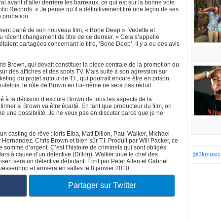
éral avant d’aller derrière les barreaux, ce qui est sur la bonne voie
tic Records. « Je pense qu’il a définitivement tiré une leçon de ses
e probation.
emment parlé de son nouveau film, « Bone Deep ». Vedette et
du récent changement de titre de ce dernier. « Cela s’appelle
étaient partagées concernant le titre, ‘Bone Deep’. Il y a eu des avis
hris Brown, qui devait constituer la pièce centrale de la promotion du
sur des affiches et des spots TV. Mais suite à son agression sur
eting du projet autour de T.I., qui pourrait encore être en prison
outefois, le rôle de Brown en lui-même ne sera pas réduit.
ipé à la décision d’exclure Brown de tous les aspects de la
rmer si Brown va être écarté. En tant que producteur du film, on
e une possibilité. Je ne veux pas en discuter parce que je ne
n casting de rêve : Idris Elba, Matt Dillon, Paul Walker, Michael
ernandez, Chris Brown et bien sûr T.I. Produit par Will Packer, ce
e somme d’argent. C’est l’histoire de criminels qui sont obligés
lars à cause d’un détective (Dillon). Walker joue le chef des
@2kmusic
en sera un détective débutant. Écrit par Peter Allen et Gabriel
essenhop et arrivera en salles le 8 janvier 2010.
Partager sur Twitter