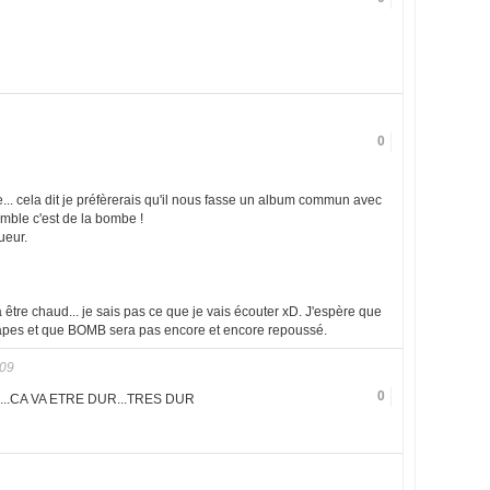
0
.. cela dit je préfèrerais qu'il nous fasse un album commun avec
mble c'est de la bombe !
ueur.
 être chaud... je sais pas ce que je vais écouter xD. J'espère que
tapes et que BOMB sera pas encore et encore repoussé.
009
0
....CA VA ETRE DUR...TRES DUR