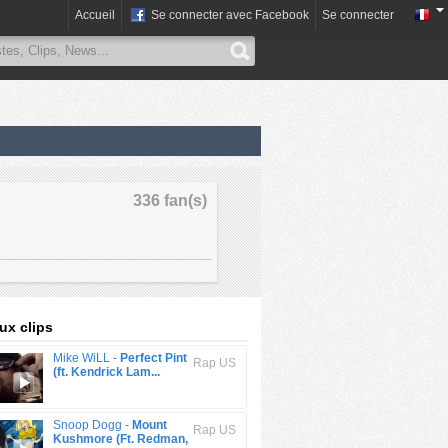
Accueil
Se connecter avec Facebook
Se connecter
336 fan(s)
x clips
Mike WiLL -
Perfect Pint
Rap US
(ft. Kendrick Lam...
Snoop Dogg -
Mount
Rap US
Kushmore (Ft. Redman,