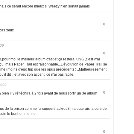
 mais ce serait encore mieux si Weezy n'en sortait jamais
0
 cas :buh:
009
0
,pour moi le meilleur album c'est et ça restera KING ,c'est vrai
u ,mais Paper Trail est raisonnable...L'évolution de Paper Trail se
lume (moins d'ego trip que les opus précédents ) ..Malheuresement
u'il dit ...et avec son accent ,ce n'ai pas facile.
2009
0
à bien il y réfléchira à 2 fois avant de nous sortir un 3e album
us de la prison comme l'a suggéré ackro58 j rajouterais la cure de
besoin le bonhomme :no:
0