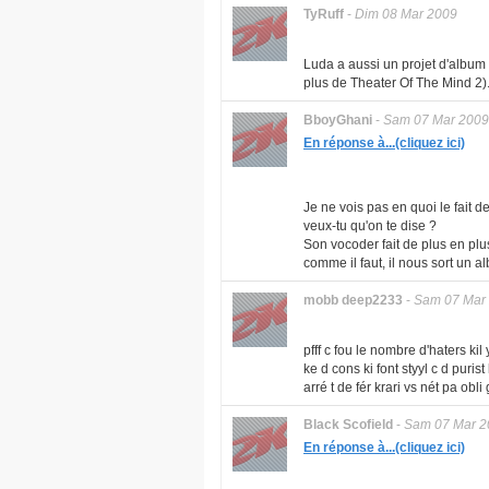
TyRuff
-
Dim 08 Mar 2009
Luda a aussi un projet d'albu
plus de Theater Of The Mind 2).
BboyGhani
-
Sam 07 Mar 2009
En réponse à...(cliquez ici)
Je ne vois pas en quoi le fait de
veux-tu qu'on te dise ?
Son vocoder fait de plus en plus
comme il faut, il nous sort un a
mobb deep2233
-
Sam 07 Mar
pfff c fou le nombre d'haters kil
ke d cons ki font styyl c d purist k
arré t de fér krari vs nét pa obl
Black Scofield
-
Sam 07 Mar 2
En réponse à...(cliquez ici)