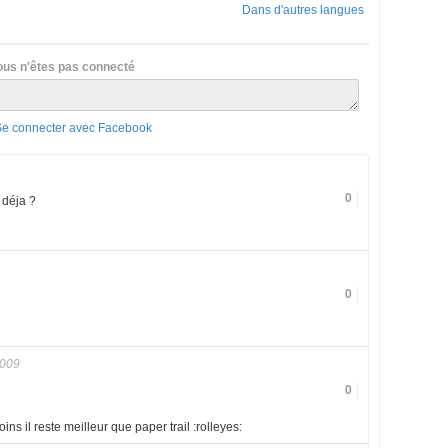
Dans d'autres langues
ous n'êtes pas connecté
Se connecter avec Facebook
0
 déja ?
0
2009
0
ns il reste meilleur que paper trail :rolleyes: