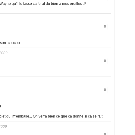
Wayne qu'il le fasse ca ferat du bien a mes oreilles :P
0
aison :coucou:
2009
0
0
)
jet qui m'emballe... On verra bien ce que ça donne si ça se fait.
2009
0