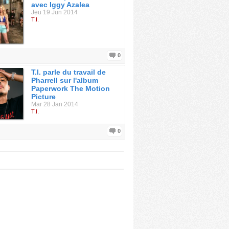
avec Iggy Azalea
Jeu 19 Jun 2014
T.I.
0
T.I. parle du travail de
Pharrell sur l'album
Paperwork The Motion
Picture
Mar 28 Jan 2014
T.I.
0