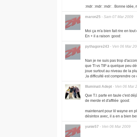
:mdr: :mdr: :mdr: . Bonne idée,
maron25
-
Sam 07 Mar 2009
Moi ça m'a bien fait rire en tout
En + il a raison :good:
pythagore243
-
Ven 06 Mar 2
Nan je ne suis pas trop d'accord
que TI vs TIP a quelque peu déç
joue surtout au niveau de la p
,la difficulté est comprendre ce q
Illuminati Adept
-
Ven 06 Mar 
Que T.I. parte en taule c'est déj
de merde et d'affilée :good:
maintenant pour lil wayne en pl
désintox avec, il a en a bien 
yunie57
-
Ven 06 Mar 2009