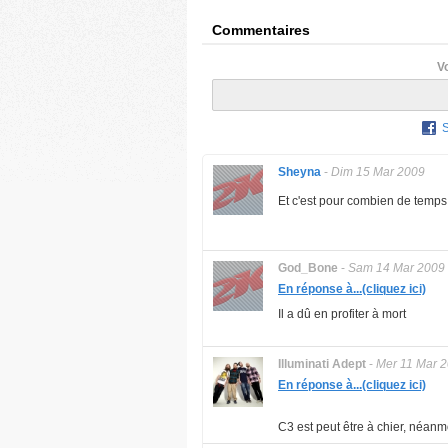
Commentaires
V
Sheyna
-
Dim 15 Mar 2009
Et c'est pour combien de temps
God_Bone
-
Sam 14 Mar 2009
En réponse à...(cliquez ici)
Il a dû en profiter à mort
Illuminati Adept
-
Mer 11 Mar 
En réponse à...(cliquez ici)
C3 est peut être à chier, néanmoi