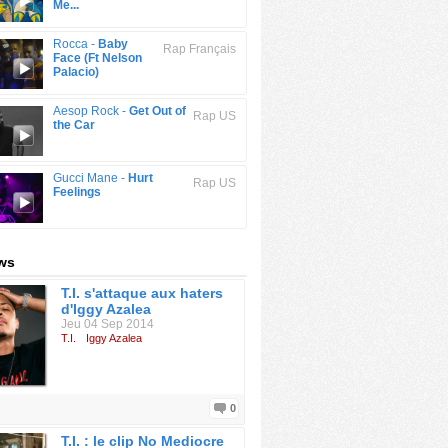
Me...
Rocca -
Baby
Rap Français
Face (Ft Nelson
Palacio)
Aesop Rock -
Get Out of
Rap US
the Car
Gucci Mane -
Hurt
Rap US
Feelings
ews
T.I. s'attaque aux haters
d'Iggy Azalea
Jeu 04 Sep 2014
T.I.
Iggy Azalea
0
T.I. : le clip No Mediocre