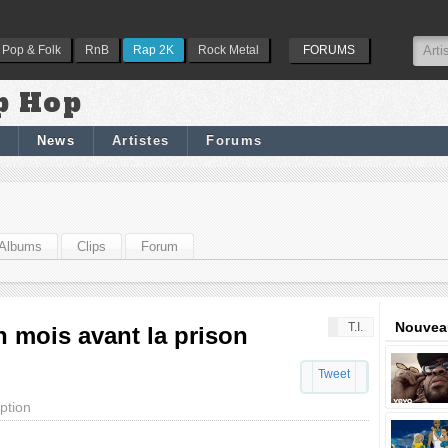
Pop & Folk
RnB
Rap 2K
Rock Metal
FORUMS
p Hop
News
Artistes
Forums
Albums
Clips
Forum
Nouveau
T.I.
un mois avant la prison
Tweet
ption