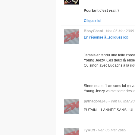
Pourtant c'est vrai ;)
Cliquez ici
BboyGhani
-
Ven 06 Mar 2009
En réponse à...(cliquez ici)
Jamais entendu une telle chose.
Young Jeezy. Ces deux là ense
Ou sinon avec Ludacris à la rig
===
Sinon ouais, 1 an sans lui ça va
Young Jeezy va me sortir des 
pythagore243
-
Ven 06 Mar 2
PUTAIN....1 ANNEE SANS LUI.
TyRuff
-
Ven 06 Mar 2009