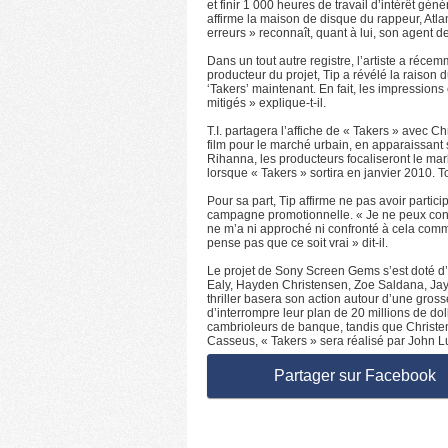
et finir 1 000 heures de travail d’intérêt gén
affirme la maison de disque du rappeur, Atlan
erreurs » reconnaît, quant à lui, son agent d
Dans un tout autre registre, l’artiste a réc
producteur du projet, Tip a révélé la raison 
‘Takers’ maintenant. En fait, les impressions 
mitigés » explique-t-il.
T.I. partagera l’affiche de « Takers » avec C
film pour le marché urbain, en apparaissant 
Rihanna, les producteurs focaliseront le mark
lorsque « Takers » sortira en janvier 2010. T
Pour sa part, Tip affirme ne pas avoir partic
campagne promotionnelle. « Je ne peux confi
ne m’a ni approché ni confronté à cela comm
pense pas que ce soit vrai » dit-il.
Le projet de Sony Screen Gems s’est doté d’u
Ealy, Hayden Christensen, Zoe Saldana, Jay H
thriller basera son action autour d’une gross
d’interrompre leur plan de 20 millions de dol
cambrioleurs de banque, tandis que Christens
Casseus, « Takers » sera réalisé par John Lu
Partager sur Facebook