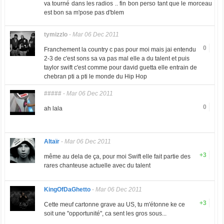
va tourné dans les radios .. fin bon perso tant que le morceau
est bon sa m'pose pas d'blem
tymizzlo
-
Mar 06 Dec 2011
0
Franchement la country c pas pour moi mais jai entendu
2-3 de c'est sons sa va pas mal elle a du talent et puis
taylor swift c'est comme pour david guetta elle entrain de
chebran pti a pti le monde du Hip Hop
#####
-
Mar 06 Dec 2011
0
ah lala
Altaïr
-
Mar 06 Dec 2011
+3
même au dela de ça, pour moi Swift elle fait partie des
rares chanteuse actuelle avec du talent
KingOfDaGhetto
-
Mar 06 Dec 2011
+3
Cette meuf cartonne grave au US, tu m'étonne ke ce
soit une "opportunité", ca sent les gros sous...