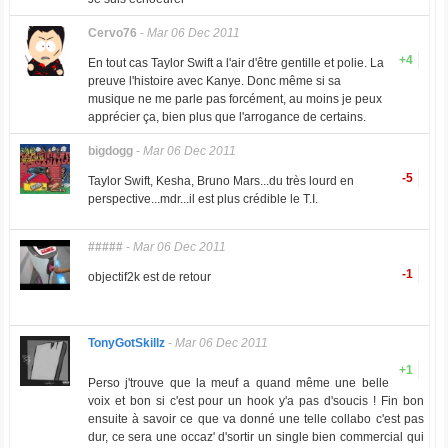
Cervo76
-
Mar 06 Dec 2011
+4
En tout cas Taylor Swift a l'air d'être gentille et polie. La
preuve l'histoire avec Kanye. Donc même si sa
musique ne me parle pas forcément, au moins je peux
apprécier ça, bien plus que l'arrogance de certains.
bigdogg
-
Mar 06 Dec 2011
-5
Taylor Swift, Kesha, Bruno Mars...du très lourd en
perspective...mdr...il est plus crédible le T.I.
#####
-
Mar 06 Dec 2011
-1
objectif2k est de retour
TonyGotSkillz
-
Mar 06 Dec 2011
+1
Perso j'trouve que la meuf a quand même une belle
voix et bon si c'est pour un hook y'a pas d'soucis ! Fin bon
ensuite à savoir ce que va donné une telle collabo c'est pas
dur, ce sera une occaz' d'sortir un single bien commercial qui