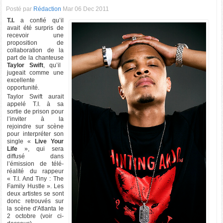
Posté par
Rédaction
Mar 06 Dec 2011
T.I.
a confié qu’il
avait été surpris de
recevoir une
proposition de
collaboration de la
part de la chanteuse
Taylor Swift
, qu’il
jugeait comme une
excellente
opportunité.
Taylor Swift aurait
appelé T.I. à sa
sortie de prison pour
l’inviter à la
rejoindre sur scène
pour interpréter son
single «
Live Your
Life
», qui sera
diffusé dans
l’émission de télé-
réalité du rappeur
« T.I. And Tiny : The
Family Hustle ». Les
deux artistes se sont
donc retrouvés sur
la scène d'Atlanta le
2 octobre (voir ci-