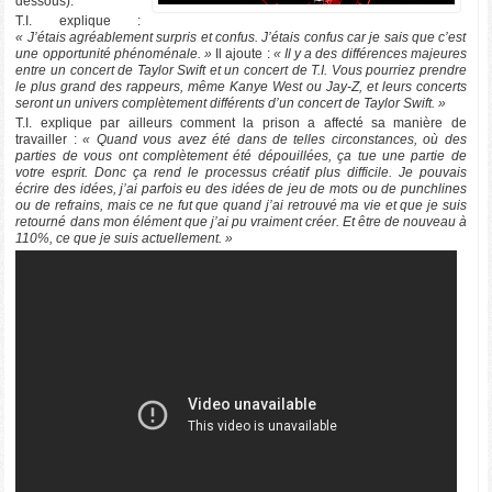
dessous).
T.I. explique :
« J’étais agréablement surpris et confus. J’étais confus car je sais que c’est
une opportunité phénoménale. »
Il ajoute :
« Il y a des différences majeures
entre un concert de Taylor Swift et un concert de T.I. Vous pourriez prendre
le plus grand des rappeurs, même Kanye West ou Jay-Z, et leurs concerts
seront un univers complètement différents d’un concert de Taylor Swift. »
T.I. explique par ailleurs comment la prison a affecté sa manière de
travailler :
« Quand vous avez été dans de telles circonstances, où des
parties de vous ont complètement été dépouillées, ça tue une partie de
votre esprit. Donc ça rend le processus créatif plus difficile. Je pouvais
écrire des idées, j’ai parfois eu des idées de jeu de mots ou de punchlines
ou de refrains, mais ce ne fut que quand j’ai retrouvé ma vie et que je suis
retourné dans mon élément que j’ai pu vraiment créer. Et être de nouveau à
110%, ce que je suis actuellement. »