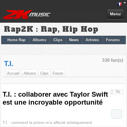
Menu
Rap2K : Rap, Hip Hop
Home Rap
Albums
Clips
News
Artistes
Forums
336 fan(s)
T.I.
Accueil
Albums
Clips
Forum
T.I.
T.I. : collaborer avec Taylor Swift
est une incroyable opportunité
T.I. : comment la prison m'a affecté artistiquement