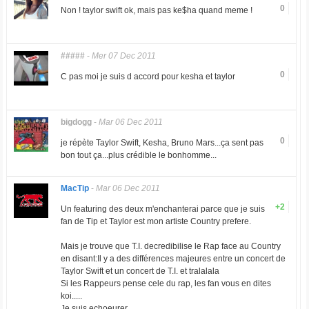
0
Non ! taylor swift ok, mais pas ke$ha quand meme !
#####
-
Mer 07 Dec 2011
0
C pas moi je suis d accord pour kesha et taylor
bigdogg
-
Mar 06 Dec 2011
0
je répète Taylor Swift, Kesha, Bruno Mars...ça sent pas
bon tout ça...plus crédible le bonhomme...
MacTip
-
Mar 06 Dec 2011
+2
Un featuring des deux m'enchanterai parce que je suis
fan de Tip et Taylor est mon artiste Country prefere.
Mais je trouve que T.I. decredibilise le Rap face au Country
en disant:Il y a des différences majeures entre un concert de
Taylor Swift et un concert de T.I. et tralalala
Si les Rappeurs pense cele du rap, les fan vous en dites
koi.....
Je suis echoeurer