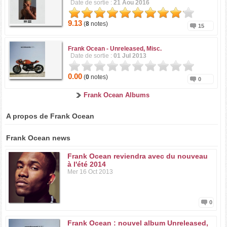
Date de sortie :
21 Aou 2016
9.13
(
8
notes)
15
Frank Ocean -
Unreleased, Misc.
Date de sortie :
01 Jul 2013
0.00
(
0
notes)
0
Frank Ocean Albums
A propos de Frank Ocean
Frank Ocean news
Frank Ocean reviendra avec du nouveau
à l'été 2014
Mer 16 Oct 2013
0
Frank Ocean : nouvel album Unreleased,