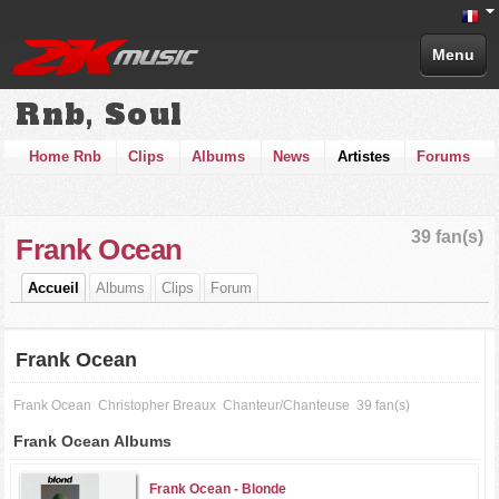
Menu
Rnb, Soul
Home Rnb
Clips
Albums
News
Artistes
Forums
39 fan(s)
Frank Ocean
Accueil
Albums
Clips
Forum
Frank Ocean
Frank Ocean
Christopher Breaux
Chanteur/Chanteuse
39 fan(s)
Frank Ocean Albums
Frank Ocean -
Blonde