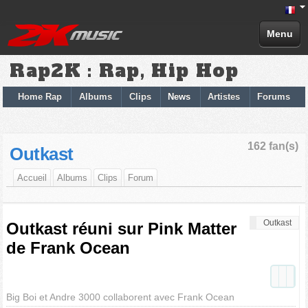
Menu
Rap2K : Rap, Hip Hop
Home Rap
Albums
Clips
News
Artistes
Forums
162 fan(s)
Outkast
Accueil
Albums
Clips
Forum
Outkast
Outkast réuni sur Pink Matter
de Frank Ocean
Big Boi et Andre 3000 collaborent avec Frank Ocean