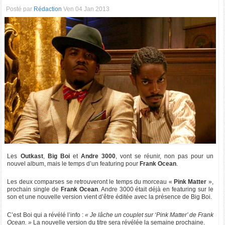
Posté par
Rédaction
Ven 04 Jan 2013
Les
Outkast
,
Big Boi
et
Andre 3000
, vont se réunir, non pas pour un
nouvel album, mais le temps d’un featuring pour
Frank Ocean
.
Les deux comparses se retrouveront le temps du morceau «
Pink Matter
»,
prochain single de
Frank Ocean
. Andre 3000 était déjà en featuring sur le
son et une nouvelle version vient d’être éditée avec la présence de Big Boi.
C’est Boi qui a révélé l’info :
« Je lâche un couplet sur ‘Pink Matter’ de Frank
Ocean. »
La nouvelle version du titre sera révélée la semaine prochaine.