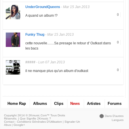
UnderGroundQueens
-
Mar 15 Jan 2013
0
A quand un album !?
Funky Thug
-
Mar 15 Jan 2013
0
cette nouvelle........Sa presage le retour d' Outkast dans
les bacs
#####
-
Lun 07 Jan 2013
0
il ne manque plus qu'un album d'outkast
Home Rap
Albums
Clips
News
Artistes
Forums
Copyright 2K14 © 2Kmusic.com™
Tous Droits
Dans D'autres
Réservés
. |
Que Signifie 2Kmusic ?
Langues
Contact - Conditions Générales D'Utilisation
|
Signaler Un
Abus
|
Google+