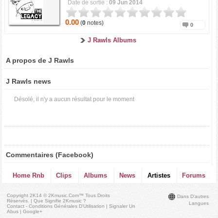
Date de sortie :
09 Jun 2014
0.00
(
0
notes)
0
J Rawls Albums
A propos de J Rawls
J Rawls news
Désolé, il n'y a aucun résultat pour le moment
Commentaires (Facebook)
Home Rnb
Clips
Albums
News
Artistes
Forums
Copyright 2K14 © 2Kmusic.com™
Tous Droits
Dans D'autres
Réservés
. |
Que Signifie 2Kmusic ?
Langues
Contact - Conditions Générales D'Utilisation
|
Signaler Un
Abus
|
Google+