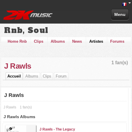
Menu
Rnb, Soul
Home Rnb
Clips
Albums
News
Artistes
Forums
1 fan(s)
J Rawls
Accueil
Albums
Clips
Forum
J Rawls
J Rawls
1 fan(s)
J Rawls Albums
J Rawls -
The Legacy