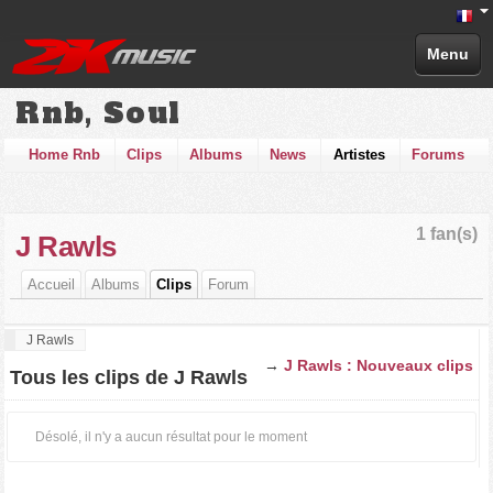
Menu
Rnb, Soul
Home Rnb
Clips
Albums
News
Artistes
Forums
1 fan(s)
J Rawls
Accueil
Albums
Clips
Forum
J Rawls
→
J Rawls : Nouveaux clips
Tous les clips de J Rawls
Désolé, il n'y a aucun résultat pour le moment