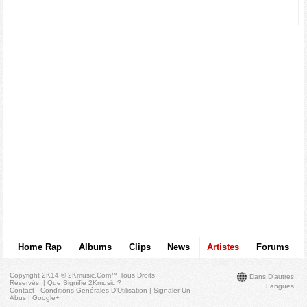
Home Rap
Albums
Clips
News
Artistes
Forums
Copyright 2K14 © 2Kmusic.com™
Tous Droits
Dans D'autres
Réservés
. |
Que Signifie 2Kmusic ?
Langues
Contact - Conditions Générales D'Utilisation
|
Signaler Un
Abus
|
Google+