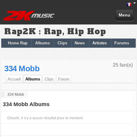
Menu
Rap2K : Rap, Hip Hop
Home Rap
Albums
Clips
News
Artistes
Forums
25 fan(s)
334 Mobb
Accueil
Albums
Clips
Forum
334 Mobb
334 Mobb Albums
Désolé, il n'y a aucun résultat pour le moment