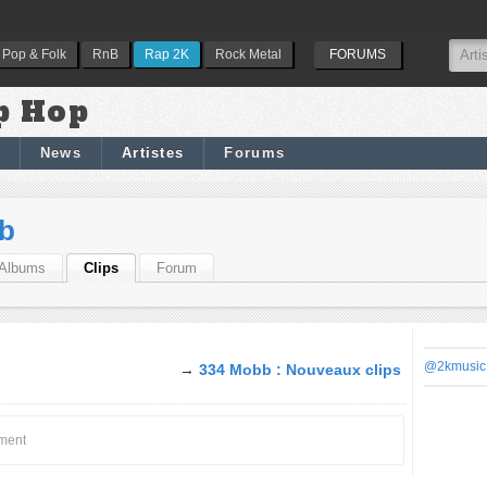
Pop & Folk
RnB
Rap 2K
Rock Metal
FORUMS
p Hop
News
Artistes
Forums
b
Albums
Clips
Forum
@2kmusic
→
334 Mobb : Nouveaux clips
oment