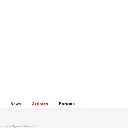
News
Artistes
Forums
és
. |
Que Signifie 2Kmusic ?