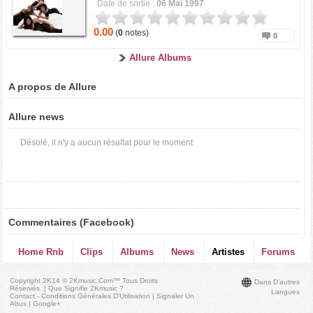
Date de sortie :
06 Mai 1997
0.00
(
0
notes)
0
Allure Albums
A propos de Allure
Allure news
Désolé, il n'y a aucun résultat pour le moment
Commentaires (Facebook)
Home Rnb
Clips
Albums
News
Artistes
Forums
Copyright 2K14 © 2Kmusic.com™
Tous Droits
Dans D'autres
Réservés
. |
Que Signifie 2Kmusic ?
Langues
Contact - Conditions Générales D'Utilisation
|
Signaler Un
Abus
|
Google+