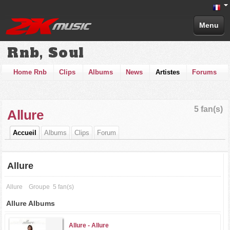
Menu
Rnb, Soul
Home Rnb
Clips
Albums
News
Artistes
Forums
5 fan(s)
Allure
Accueil
Albums
Clips
Forum
Allure
Allure
Groupe
5 fan(s)
Allure Albums
Allure -
Allure