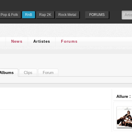
Pop & Folk
RnB
Rap 2K
Rock Metal
FORUMS
s
News
Artistes
Forums
Albums
Clips
Forum
Allure 