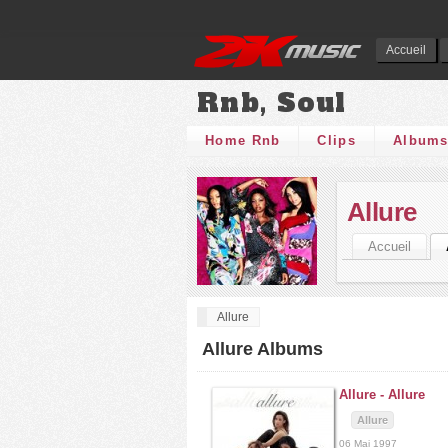
Accueil
Rnb, Soul
Home Rnb
Clips
Album
Allure
Accueil
Allure
Allure Albums
Allure -
Allure
Allure
06 Mai 1997