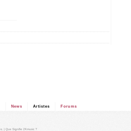
s
News
Artistes
Forums
és
. |
Que Signifie 2Kmusic ?