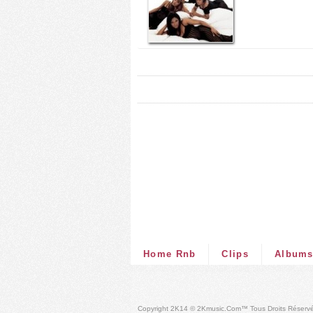
Home Rnb
Clips
Album
Copyright 2K14 © 2Kmusic.com™
Tous Droits Réserv