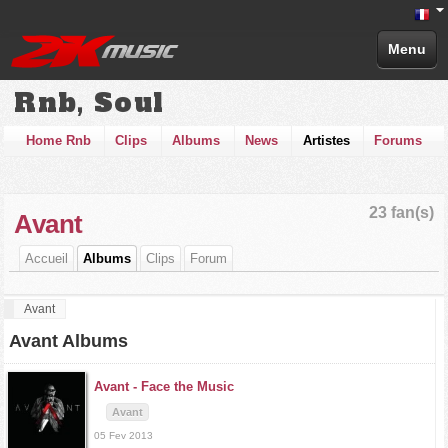
Menu
Rnb, Soul
Home Rnb
Clips
Albums
News
Artistes
Forums
23 fan(s)
Avant
Accueil
Albums
Clips
Forum
Avant
Avant Albums
Avant -
Face the Music
Avant
05 Fev 2013