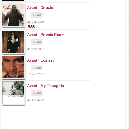
Avant -
Director
Avant
25 Sep 2006
8.00
/10
Avant -
Private Room
Avant
06 Nov 2003
Avant -
Ecstasy
Avant
12 Mar 2002
Avant -
My Thoughts
Avant
20 Jun 2000