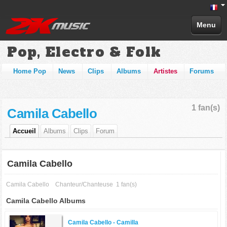
Menu
Pop, Electro & Folk
Home Pop
News
Clips
Albums
Artistes
Forums
1 fan(s)
Camila Cabello
Accueil
Albums
Clips
Forum
Camila Cabello
Camila Cabello
Chanteur/Chanteuse
1 fan(s)
Camila Cabello Albums
Camila Cabello -
Camilla