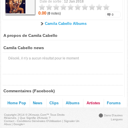
Date de sortie :
12 Jan 2018
0.00
(
0
notes)
0
Camila Cabello Albums
A propos de Camila Cabello
Camila Cabello news
Désolé, il n'y a aucun résultat pour le moment
Commentaires (Facebook)
Home Pop
News
Clips
Albums
Artistes
Forums
Copyright 2K14 © 2Kmusic.com™
Tous Droits
Dans D'autres
Réservés
. |
Que Signifie 2Kmusic ?
Langues
Contact - Conditions Générales D'Utilisation
|
Signaler Un
Abus
|
Google+