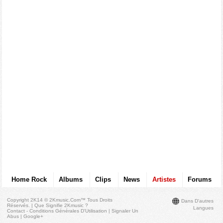
Home Rock
Albums
Clips
News
Artistes
Forums
Copyright 2K14 © 2Kmusic.com™
Tous Droits
Dans D'autres
Réservés
. |
Que Signifie 2Kmusic ?
Langues
Contact - Conditions Générales D'Utilisation
|
Signaler Un
Abus
|
Google+