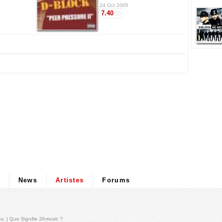
24 Oct 2005
7.40
/10
News
Artistes
Forums
és
. |
Que Signifie 2Kmusic ?