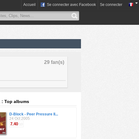
Accueil
Se connecter avec Facebook
Se connecter
29 fan(s)
 : Top albums
D-Block - Peer Pressure II...
24 Oct 2005
7.40
/10