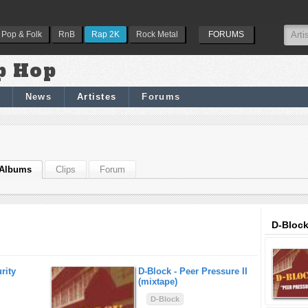
Pop & Folk
RnB
Rap 2K
Rock Metal
FORUMS
p Hop
News
Artistes
Forums
Albums
Clips
Forum
D-Block
rity
D-Block -
Peer Pressure II
(mixtape)
D-Block