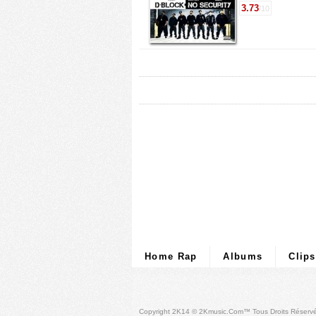
3.73
/10
Home Rap
Albums
Clips
Copyright 2K14 © 2Kmusic.com™
Tous Droits Réserv