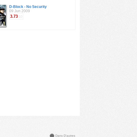
D-Block - No Security
09 Jun 2009
3.73
/10
Dans D'autres