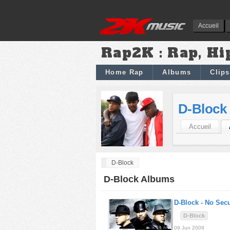
Accueil
Rap2K : Rap, Hi
Home Rap
Albums
Clips
D-Block
Accueil
D-Block
D-Block Albums
D-Block -
No Secu
D-Block
09 Jun 2009