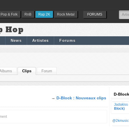
Pop & Folk
RnB
Rap 2K
Rock Metal
FORUMS
p Hop
News
Artistes
Forums
Albums
Clips
Forum
D-Block
→
D-Block : Nouveaux clips
Jadakiss
Block)
oment
@2kmusic