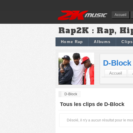
Accueil
Rap2K : Rap, Hi
Home Rap
Albums
Clips
D-Block
Accueil
D-Block
Tous les clips de D-Block
Désolé, il n'y a aucun résultat pour le m