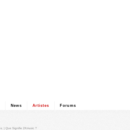
News
Artistes
Forums
és
. |
Que Signifie 2Kmusic ?