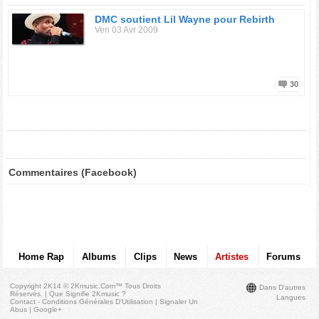
DMC soutient Lil Wayne pour Rebirth
Ven 03 Avr 2009
30
Commentaires (Facebook)
Home Rap
Albums
Clips
News
Artistes
Forums
Copyright 2K14 © 2Kmusic.com™
Tous Droits
Dans D'autres
Réservés
. |
Que Signifie 2Kmusic ?
Langues
Contact - Conditions Générales D'Utilisation
|
Signaler Un
Abus
|
Google+