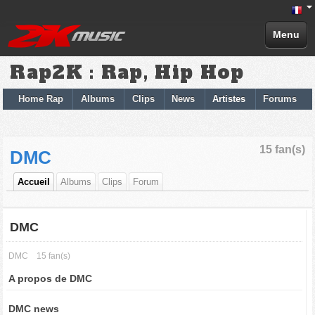
Menu
Rap2K : Rap, Hip Hop
Home Rap
Albums
Clips
News
Artistes
Forums
15 fan(s)
DMC
Accueil
Albums
Clips
Forum
DMC
DMC
15 fan(s)
A propos de DMC
DMC news