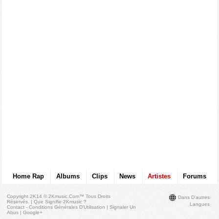
Home Rap
Albums
Clips
News
Artistes
Forums
Copyright 2K14 © 2Kmusic.com™
Tous Droits
Dans D'autres
Réservés
. |
Que Signifie 2Kmusic ?
Langues
Contact - Conditions Générales D'Utilisation
|
Signaler Un
Abus
|
Google+