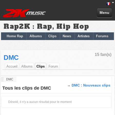
Menu
Rap2K : Rap, Hip Hop
Home Rap
Albums
Clips
News
Artistes
Forums
15 fan(s)
DMC
Accueil
Albums
Clips
Forum
DMC
→
DMC : Nouveaux clips
Tous les clips de DMC
Désolé, il n'y a aucun résultat pour le moment