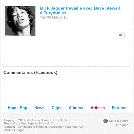
Mick Jagger travaille avec Dave Stewart
d'Eurythmics
Mar 08 Mar 2011
0
Commentaires (Facebook)
Home Pop
News
Clips
Albums
Artistes
Forums
Copyright 2K14 © 2Kmusic.com™
Tous Droits
Dans D'autres
Réservés
. |
Que Signifie 2Kmusic ?
Langues
Contact - Conditions Générales D'Utilisation
|
Signaler Un
Abus
|
Google+