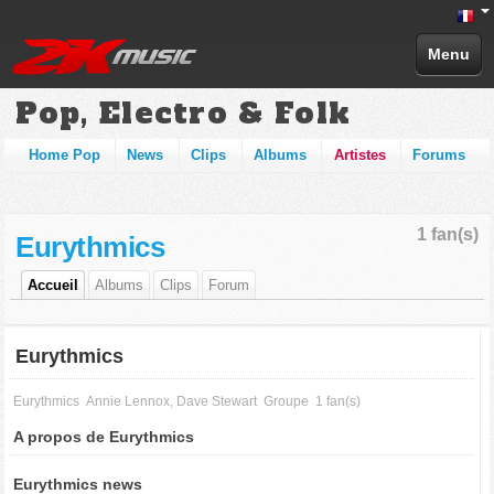
Menu
Pop, Electro & Folk
Home Pop
News
Clips
Albums
Artistes
Forums
1 fan(s)
Eurythmics
Accueil
Albums
Clips
Forum
Eurythmics
Eurythmics
Annie Lennox, Dave Stewart
Groupe
1 fan(s)
A propos de Eurythmics
Eurythmics news