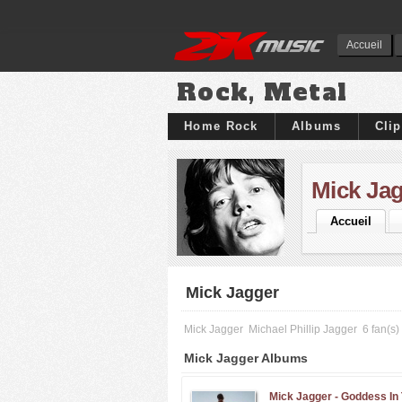
Accueil
Rock, Metal
Home Rock
Albums
Cli
Mick Ja
Accueil
Mick Jagger
Mick Jagger
Michael Phillip Jagger
6 fan(s)
Mick Jagger Albums
Mick Jagger -
Goddess In