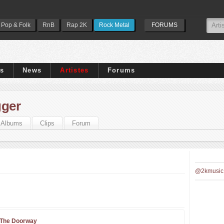
Pop & Folk
RnB
Rap 2K
Rock Metal
FORUMS
ps
News
Artistes
Forums
gger
Albums
Clips
Forum
@2kmusic
 The Doorway