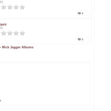
001
0
pirit
93
0
Mick Jagger Albums
r