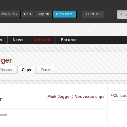
Pop & Folk
RnB
Rap 2K
Rock Metal
FORUMS
ps
News
Artistes
Forums
gger
Albums
Clips
Forum
@2kmusic
→
Mick Jagger : Nouveaux clips
r
oment