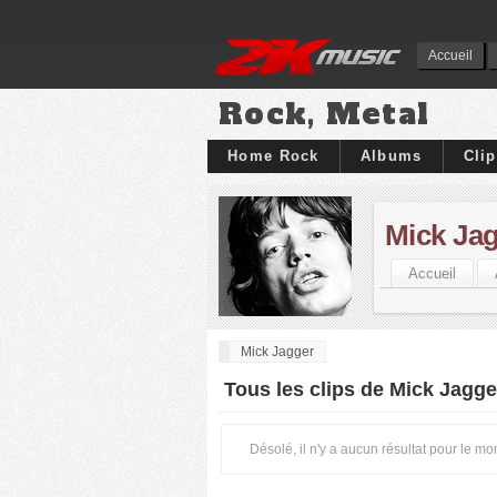
Accueil
Rock, Metal
Home Rock
Albums
Cli
Mick Ja
Accueil
Mick Jagger
Tous les clips de Mick Jagge
Désolé, il n'y a aucun résultat pour le m