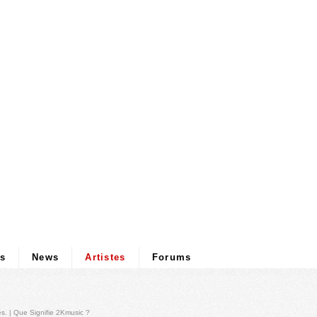
ps
News
Artistes
Forums
és
. |
Que Signifie 2Kmusic ?