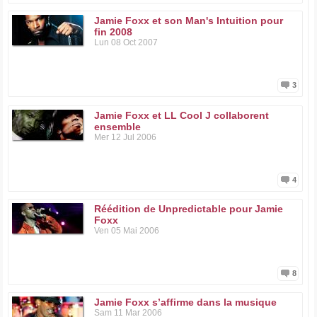
Jamie Foxx et son Man's Intuition pour
fin 2008
Lun 08 Oct 2007
3
Jamie Foxx et LL Cool J collaborent
ensemble
Mer 12 Jul 2006
4
Réédition de Unpredictable pour Jamie
Foxx
Ven 05 Mai 2006
8
Jamie Foxx s’affirme dans la musique
Sam 11 Mar 2006