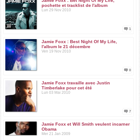
Jamie Foxx : Bet Night Of My Life,
pochette et tracklist de l'album
Lun 29 Nov 2010
1
Jamie Foxx : Best Night Of My Life,
l'album le 21 décembre
Ven 19 Nov 2010
0
Jamie Foxx travaille avec Justin
Timberlake pour cet été
Lun 03 Mai 2010
7
Jamie Foxx et Will Smith veulent incarner
Obama
Mer 21 Jan 2009