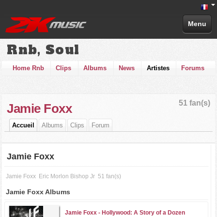
Menu
Rnb, Soul
Home Rnb
Clips
Albums
News
Artistes
Forums
51 fan(s)
Jamie Foxx
Accueil
Albums
Clips
Forum
Jamie Foxx
Jamie Foxx
Eric Morlon Bishop Jr
51 fan(s)
Jamie Foxx Albums
Jamie Foxx -
Hollywood: A Story of a Dozen