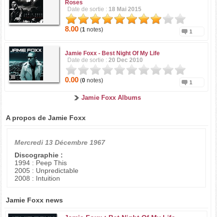
Roses
Date de sortie :
18 Mai 2015
8.00
(
1
notes)
1
Jamie Foxx -
Best Night Of My Life
Date de sortie :
20 Dec 2010
0.00
(
0
notes)
1
Jamie Foxx Albums
A propos de Jamie Foxx
Mercredi 13 Décembre 1967
Discographie :
1994 : Peep This
2005 : Unpredictable
2008 : Intuition
Jamie Foxx news