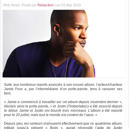
Rnb News
Posté par
Rédaction
Lun 03 Mai 2010
Suite aux nombreux reports associés à son nouvel album, l’acteur/chanteur
Jamie Foxx a, par l’intermédiaire d’un porte-parole, tenu à rassurer ses
fans.
« Jamie a commencé à travailler sur cet album depuis novembre dernier
»,
déclare ainsi le porte-parole,
« et Justin [Timberlake] y a été associé depuis
le début. Jamie et Justin ont bouclé trois morceaux. L’album a été reporté
pour le 20 juillet, mais tout le monde est content de l’opus. »
Depuis peu, les rumeurs insinuaient effectivement que ce quatrième album,
intitulé jusqu’à présent « Body », aurait nécessité l’aide de Justin