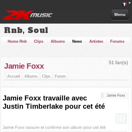
Menu
Rnb, Soul
Home Rnb
Clips
Albums
News
Artistes
Forums
51 fan(s)
Jamie Foxx
Accueil
Albums
Clips
Forum
Jamie Foxx
Jamie Foxx travaille avec
Justin Timberlake pour cet été
Jamie Foxx rassure et confirme son album pour cet été