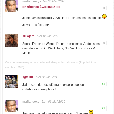
mafia_sexy
-
Jeu 06 Mai 2010
En réponse à...(cliquez ici)
0
Je ne savais pas qu'il y'avait tant de chansons disponible
Je vais les écouter!
sl0wjam
-
Mer 05 Mai 2010
0
Speak French et Winner j'ai pas aimé, mais y'a des sons
c'est du lourd (Did We ft. Tank, Not Yet ft. Rico Love &
Mase...)
Commentaire marqué comme indésirable par les utilisateurs(Popularité du
membre : 45%)
sgtcruz
-
Mer 05 Mai 2010
+1
J'ai encore rien écouté mais j'espère que leur
collaboration me plaira !
mafia_sexy
-
Lun 03 Mai 2010
+1
J'espère que l'album sera aussi bon qu'Intuition