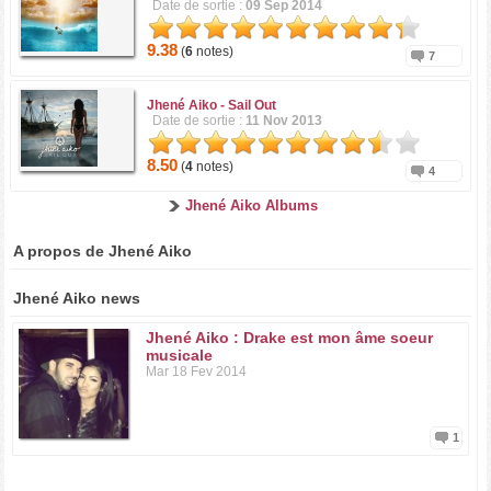
Date de sortie :
09 Sep 2014
9.38
(
6
notes)
7
Jhené Aiko -
Sail Out
Date de sortie :
11 Nov 2013
8.50
(
4
notes)
4
Jhené Aiko Albums
A propos de Jhené Aiko
Jhené Aiko news
Jhené Aiko : Drake est mon âme soeur
musicale
Mar 18 Fev 2014
1