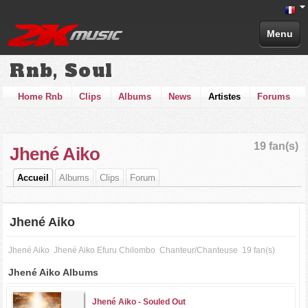
Menu
Rnb, Soul
Home Rnb
Clips
Albums
News
Artistes
Forums
19 fan(s)
Jhené Aiko
Accueil
Albums
Clips
Forum
Jhené Aiko
Jhené Aiko
Jhené Aiko Efuru Chilombo
Chanteur/Chanteuse
19 fan(s)
Jhené Aiko Albums
Jhené Aiko -
Souled Out