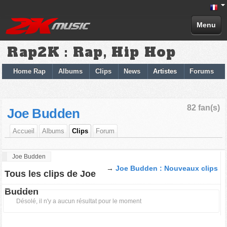
Menu
Rap2K : Rap, Hip Hop
Home Rap
Albums
Clips
News
Artistes
Forums
82 fan(s)
Joe Budden
Accueil
Albums
Clips
Forum
Joe Budden
→
Joe Budden : Nouveaux clips
Tous les clips de Joe
Budden
Désolé, il n'y a aucun résultat pour le moment