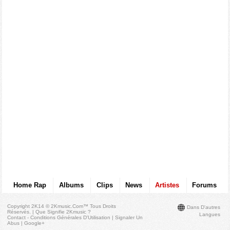
Home Rap
Albums
Clips
News
Artistes
Forums
Copyright 2K14 © 2Kmusic.com™
Tous Droits
Dans D'autres
Réservés
. |
Que Signifie 2Kmusic ?
Langues
Contact - Conditions Générales D'Utilisation
|
Signaler Un
Abus
|
Google+