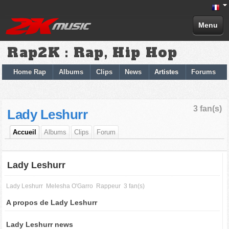
Menu
Rap2K : Rap, Hip Hop
Home Rap
Albums
Clips
News
Artistes
Forums
3 fan(s)
Lady Leshurr
Accueil
Albums
Clips
Forum
Lady Leshurr
Lady Leshurr
Melesha O'Garro
Rappeur
3 fan(s)
A propos de Lady Leshurr
Lady Leshurr news