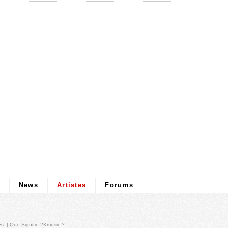
News
Artistes
Forums
és
. |
Que Signifie 2Kmusic ?