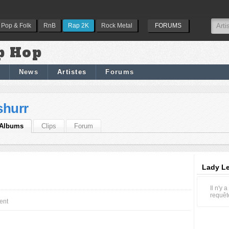
Pop & Folk
RnB
Rap 2K
Rock Metal
FORUMS
p Hop
News
Artistes
Forums
shurr
Albums
Clips
Forum
Lady Le
Il n'y
requêt
ent