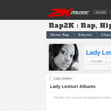
Accueil
Rap2K : Rap, Hi
Home Rap
Albums
Clips
Lady Le
Accueil
Lady Leshurr
Lady Leshurr Albums
Désolé, il n'y a aucun résultat pour le mom