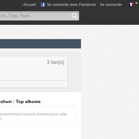
Accueil
Se connecter avec Facebook
Se connecter
3 fan(s)
shurr : Top albums
 a actuellement aucune donnée pour cette
e.