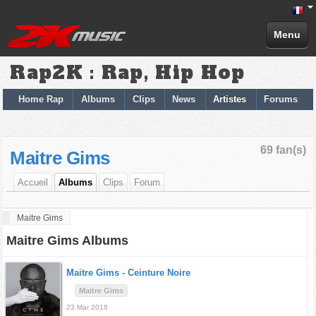
Menu
Rap2K : Rap, Hip Hop
Home Rap
Albums
Clips
News
Artistes
Forums
69 fan(s)
Maitre Gims
Accueil
Albums
Clips
Forum
Maitre Gims
Maitre Gims Albums
Maitre Gims -
Ceinture Noire
Maitre Gims
23 Mar 2018