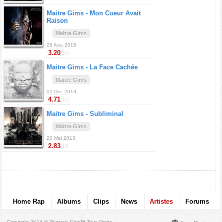
Maitre Gims -
Mon Coeur Avait
Raison
Maitre Gims
28 Aou 2015
3.20
/10
Maitre Gims -
La Face Cachée
Maitre Gims
02 Dec 2013
4.71
/10
Maitre Gims -
Subliminal
Maitre Gims
20 Mai 2013
2.83
/10
Home Rap
Albums
Clips
News
Artistes
Forums
Copyright 2K14 © 2Kmusic.com™
Tous Droits