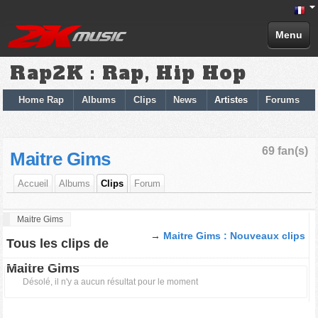
Menu
Rap2K : Rap, Hip Hop
Home Rap
Albums
Clips
News
Artistes
Forums
69 fan(s)
Maitre Gims
Accueil
Albums
Clips
Forum
Maitre Gims
→
Maitre Gims : Nouveaux clips
Tous les clips de
Maitre Gims
Désolé, il n'y a aucun résultat pour le moment