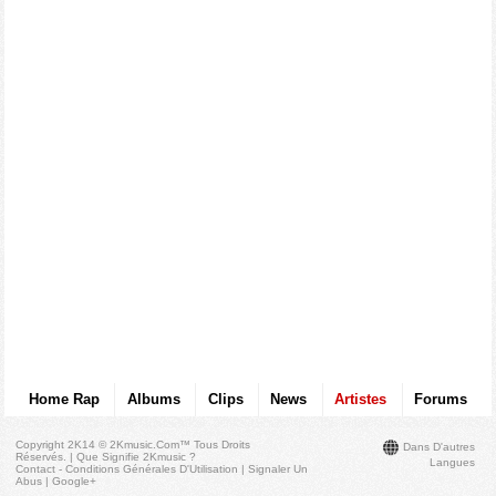
Home Rap
Albums
Clips
News
Artistes
Forums
Copyright 2K14 © 2Kmusic.com™
Tous Droits
Dans D'autres
Réservés
. |
Que Signifie 2Kmusic ?
Langues
Contact - Conditions Générales D'Utilisation
|
Signaler Un
Abus
|
Google+