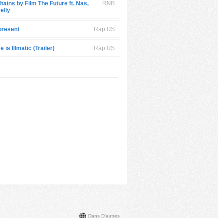
hains by Film The Future ft. Nas,
RNB
elly
resent
Rap US
e is Illmatic (Trailer)
Rap US
Dans D'autres