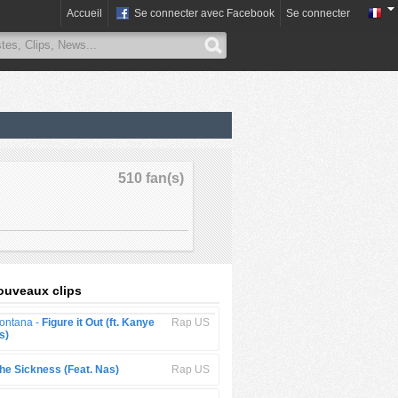
Accueil
Se connecter avec Facebook
Se connecter
510 fan(s)
ouveaux clips
ontana -
Figure it Out (ft. Kanye
Rap US
s)
he Sickness (Feat. Nas)
Rap US