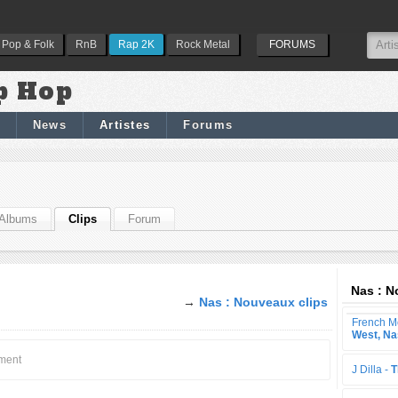
Pop & Folk
RnB
Rap 2K
Rock Metal
FORUMS
p Hop
News
Artistes
Forums
Albums
Clips
Forum
Nas : N
→
Nas : Nouveaux clips
French M
West, Na
oment
J Dilla -
T