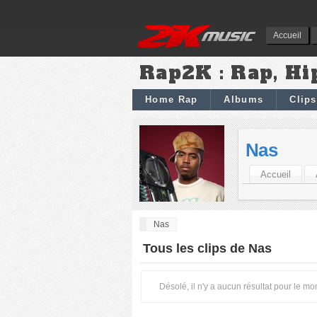
Accueil
Rap2K : Rap, Hi
Home Rap
Albums
Clips
Nas
Accueil
Nas
Tous les clips de Nas
Désolé, il n'y a aucun résultat pour le m