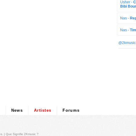
Usher -
C
Bibi Bour
Nas -
Rep
Nas -
Tim
@2kmusic
News
Artistes
Forums
és
. |
Que Signifie 2Kmusic ?