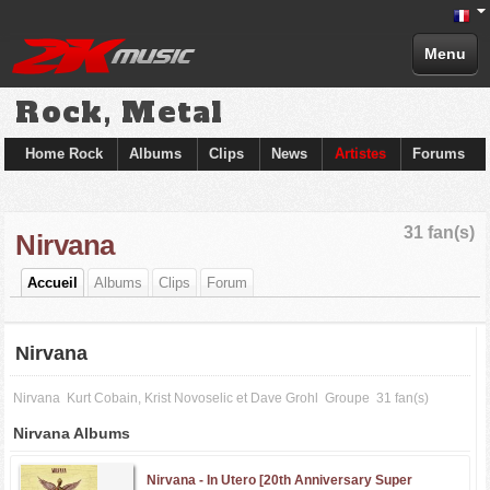
Menu
Rock, Metal
Home Rock
Albums
Clips
News
Artistes
Forums
31 fan(s)
Nirvana
Accueil
Albums
Clips
Forum
Nirvana
Nirvana
Kurt Cobain, Krist Novoselic et Dave Grohl
Groupe
31 fan(s)
Nirvana Albums
Nirvana -
In Utero [20th Anniversary Super