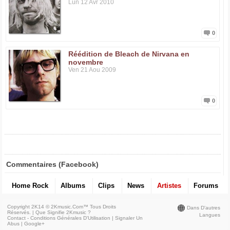
Lun 12 Avr 2010
0
Réédition de Bleach de Nirvana en
novembre
Ven 21 Aou 2009
0
Commentaires (Facebook)
Home Rock
Albums
Clips
News
Artistes
Forums
Copyright 2K14 © 2Kmusic.com™
Tous Droits
Dans D'autres
Réservés
. |
Que Signifie 2Kmusic ?
Langues
Contact - Conditions Générales D'Utilisation
|
Signaler Un
Abus
|
Google+