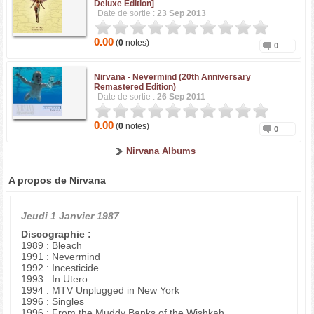
Deluxe Edition]
Date de sortie :
23 Sep 2013
0.00
(
0
notes)
0
Nirvana -
Nevermind (20th Anniversary
Remastered Edition)
Date de sortie :
26 Sep 2011
0.00
(
0
notes)
0
Nirvana Albums
A propos de Nirvana
Jeudi 1 Janvier 1987
Discographie :
1989 : Bleach
1991 : Nevermind
1992 : Incesticide
1993 : In Utero
1994 : MTV Unplugged in New York
1996 : Singles
1996 : From the Muddy Banks of the Wishkah