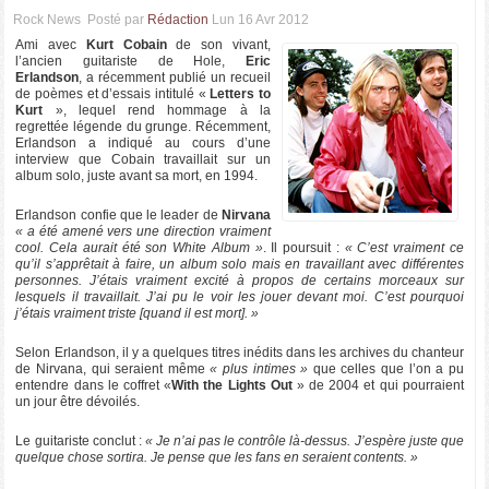
Rock News
Posté par
Rédaction
Lun 16 Avr 2012
Ami avec
Kurt Cobain
de son vivant,
l’ancien guitariste de Hole,
Eric
Erlandson
, a récemment publié un recueil
de poèmes et d’essais intitulé «
Letters to
Kurt
», lequel rend hommage à la
regrettée légende du grunge. Récemment,
Erlandson a indiqué au cours d’une
interview que Cobain travaillait sur un
album solo, juste avant sa mort, en 1994.
Erlandson confie que le leader de
Nirvana
« a été amené vers une direction vraiment
cool. Cela aurait été son White Album »
. Il poursuit :
« C’est vraiment ce
qu’il s’apprêtait à faire, un album solo mais en travaillant avec différentes
personnes. J’étais vraiment excité à propos de certains morceaux sur
lesquels il travaillait. J’ai pu le voir les jouer devant moi. C’est pourquoi
j’étais vraiment triste [quand il est mort]. »
Selon Erlandson, il y a quelques titres inédits dans les archives du chanteur
de Nirvana, qui seraient même
« plus intimes »
que celles que l’on a pu
entendre dans le coffret «
With the Lights Out
» de 2004 et qui pourraient
un jour être dévoilés.
Le guitariste conclut :
« Je n’ai pas le contrôle là-dessus. J’espère juste que
quelque chose sortira. Je pense que les fans en seraient contents. »