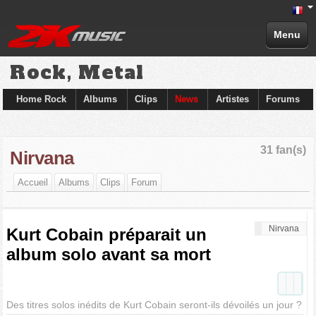
Menu
Rock, Metal
Home Rock
Albums
Clips
News
Artistes
Forums
31 fan(s)
Nirvana
Accueil
Albums
Clips
Forum
Nirvana
Kurt Cobain préparait un
album solo avant sa mort
Des titres solos inédits de Kurt Cobain seront-ils dévoilés un jour ?