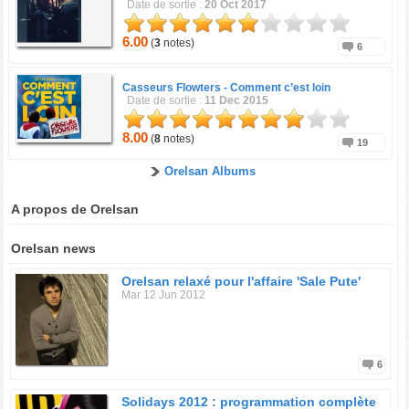
Date de sortie :
20 Oct 2017
6.00
(
3
notes)
6
Casseurs Flowters -
Comment c’est loin
Date de sortie :
11 Dec 2015
8.00
(
8
notes)
19
Orelsan Albums
A propos de Orelsan
Orelsan news
Orelsan relaxé pour l'affaire 'Sale Pute'
Mar 12 Jun 2012
6
Solidays 2012 : programmation complète