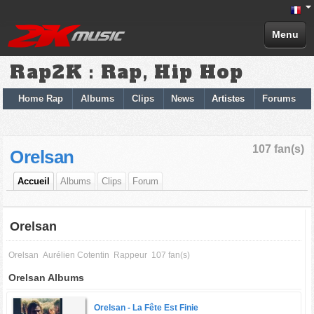
Menu
Rap2K : Rap, Hip Hop
Home Rap
Albums
Clips
News
Artistes
Forums
107 fan(s)
Orelsan
Accueil
Albums
Clips
Forum
Orelsan
Orelsan
Aurélien Cotentin
Rappeur
107 fan(s)
Orelsan Albums
Orelsan -
La Fête Est Finie