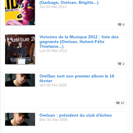
(Garbage, Orelsan, Brigitte...)
Jeu 03 Mai 2012
0
Victoires de la Musique 2012 : liste des
gagnants (Orelsan, Hubert-Félix
Thiefaine...)
Lun 05 Mar 2012
2
OrelSan sort son premier album le 16
février
Ven 06 Fev 2009
67
Orelsan : président du club d'échec
Mar 30 Sep 2008