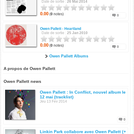
Date de sortie :
26 Mai 2014
0.00
(
0
notes)
0
Owen Pallett -
Heartland
Date de sortie :
25 Jan 2010
0.00
(
0
notes)
0
Owen Pallett Albums
A propos de Owen Pallett
Owen Pallett news
Owen Pallett : In Conflict, nouvel album le
12 mai (tracklist)
Jeu 13 Fev 2014
0
Linkin Park collabore avec Owen Pallett (+