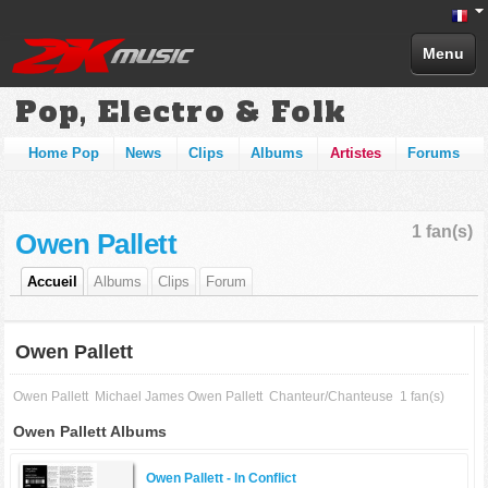
Menu
Pop, Electro & Folk
Home Pop
News
Clips
Albums
Artistes
Forums
1 fan(s)
Owen Pallett
Accueil
Albums
Clips
Forum
Owen Pallett
Owen Pallett
Michael James Owen Pallett
Chanteur/Chanteuse
1 fan(s)
Owen Pallett Albums
Owen Pallett -
In Conflict