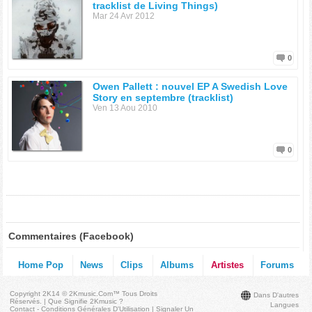
tracklist de Living Things)
Mar 24 Avr 2012
0
Owen Pallett : nouvel EP A Swedish Love
Story en septembre (tracklist)
Ven 13 Aou 2010
0
Commentaires (Facebook)
Home Pop
News
Clips
Albums
Artistes
Forums
Copyright 2K14 © 2Kmusic.com™
Tous Droits
Dans D'autres
Réservés
. |
Que Signifie 2Kmusic ?
Langues
Contact - Conditions Générales D'Utilisation
|
Signaler Un