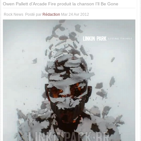
Owen Pallett d'Arcade Fire produit la chanson I'll Be Gone
Rock News
Posté par
Rédaction
Mar 24 Avr 2012