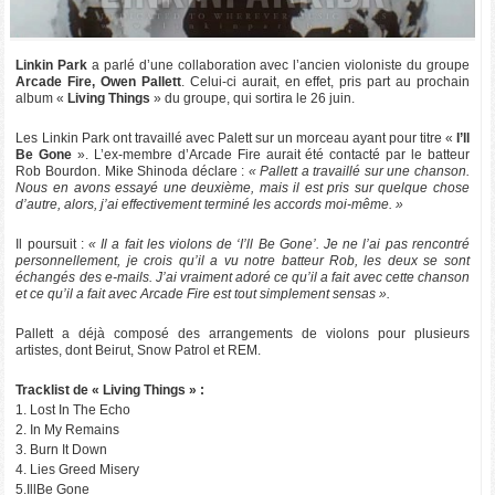
Linkin Park
a parlé d’une collaboration avec l’ancien violoniste du groupe
Arcade Fire, Owen Pallett
. Celui-ci aurait, en effet, pris part au prochain
album «
Living Things
» du groupe, qui sortira le 26 juin.
Les Linkin Park ont travaillé avec Palett sur un morceau ayant pour titre «
I’ll
Be Gone
». L’ex-membre d’Arcade Fire aurait été contacté par le batteur
Rob Bourdon. Mike Shinoda déclare :
« Pallett a travaillé sur une chanson.
Nous en avons essayé une deuxième, mais il est pris sur quelque chose
d’autre, alors, j’ai effectivement terminé les accords moi-même. »
Il poursuit :
« Il a fait les violons de ‘I’ll Be Gone’. Je ne l’ai pas rencontré
personnellement, je crois qu’il a vu notre batteur Rob, les deux se sont
échangés des e-mails. J’ai vraiment adoré ce qu’il a fait avec cette chanson
et ce qu’il a fait avec Arcade Fire est tout simplement sensas ».
Pallett a déjà composé des arrangements de violons pour plusieurs
artistes, dont Beirut, Snow Patrol et REM.
Tracklist de « Living Things » :
1. Lost In The Echo
2. In My Remains
3. Burn It Down
4. Lies Greed Misery
5.IllBe Gone