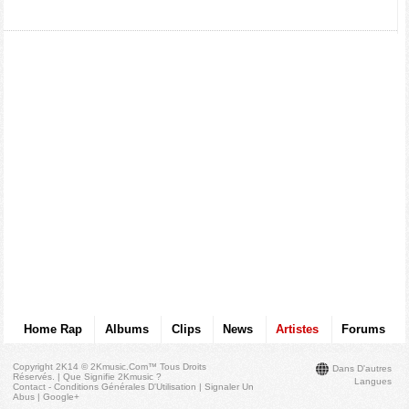
Home Rap
Albums
Clips
News
Artistes
Forums
Copyright 2K14 © 2Kmusic.com™
Tous Droits
Dans D'autres
Réservés
. |
Que Signifie 2Kmusic ?
Langues
Contact - Conditions Générales D'Utilisation
|
Signaler Un
Abus
|
Google+