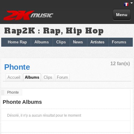
Menu
Rap2K : Rap, Hip Hop
Home Rap
Albums
Clips
News
Artistes
Forums
12 fan(s)
Phonte
Accueil
Albums
Clips
Forum
Phonte
Phonte Albums
Désolé, il n'y a aucun résultat pour le moment