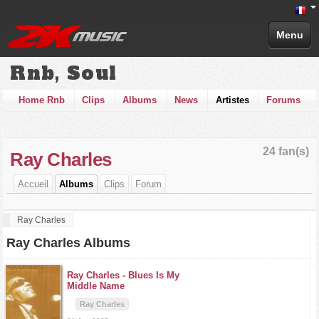
Menu
Rnb, Soul
Home Rnb
Clips
Albums
News
Artistes
Forums
24 fan(s)
Ray Charles
Accueil
Albums
Clips
Forum
Ray Charles
Ray Charles Albums
Ray Charles -
Blues Is My
Middle Name
Ray Charles