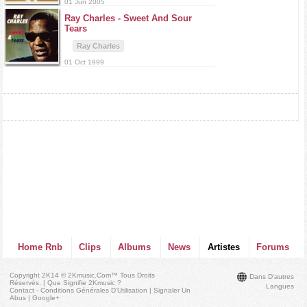
01 Jun 2005
Ray Charles -
Sweet And Sour
Tears
Ray Charles
01 Oct 1999
Home Rnb
Clips
Albums
News
Artistes
Forums
Copyright 2K14 © 2Kmusic.com™
Tous Droits
Dans D'autres
Réservés
. |
Que Signifie 2Kmusic ?
Langues
Contact - Conditions Générales D'Utilisation
|
Signaler Un
Abus
|
Google+