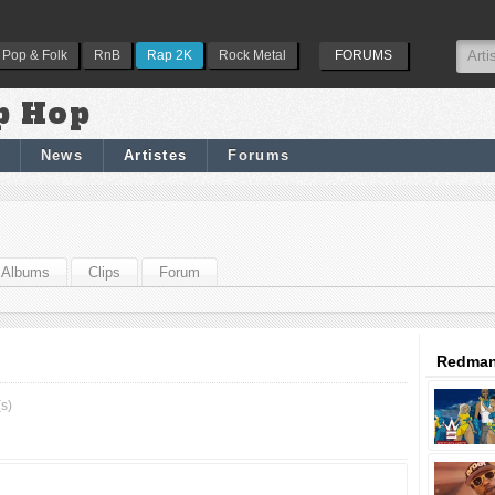
Pop & Folk
RnB
Rap 2K
Rock Metal
FORUMS
p Hop
News
Artistes
Forums
Albums
Clips
Forum
Redman
s)