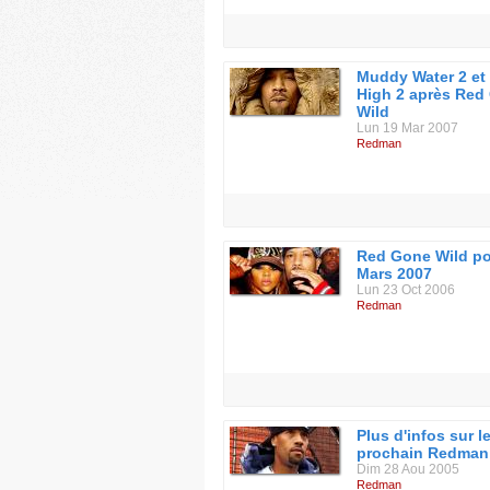
Discographie :
1992 : Whut? Thee Album
1994 : Dare Iz a Darkside
1996 : Muddy Waters
1998 : Doc's da Name 2000
Muddy Water 2 et
1999 : Blackout! (with Method Man)
High 2 après Red
2001 : Malpractice
Wild
2007 : Red Gone Wild
Lun 19 Mar 2007
2009 : Blackout 2 (with Method Ma
Redman
Red Gone Wild p
Mars 2007
Lun 23 Oct 2006
Redman
Plus d'infos sur l
prochain Redman
Dim 28 Aou 2005
Redman