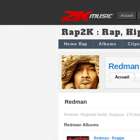
Accueil
Rap2K : Rap, Hi
Home Rap
Albums
Clips
Redman
Accueil
Redman
Redman
Reginald Noble
Rappeur
170 fan(
Redman Albums
Redman -
Reggie