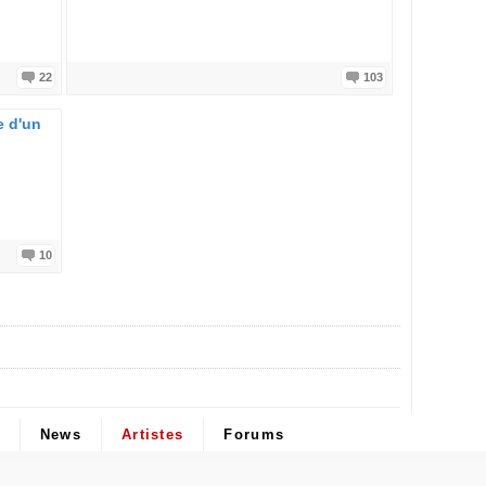
22
103
e d'un
10
News
Artistes
Forums