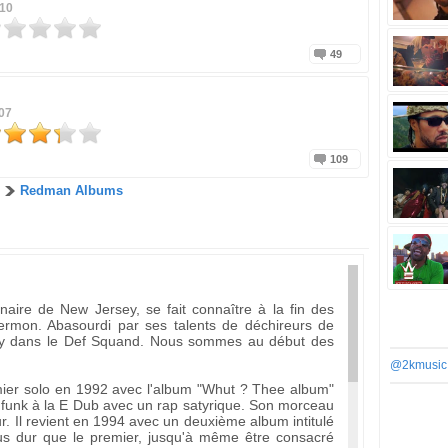
010
49
07
109
Redman Albums
naire de New Jersey, se fait connaître à la fin des
ermon. Abasourdi par ses talents de déchireurs de
rray dans le Def Squand. Nous sommes au début des
@2kmusic
emier solo en 1992 avec l'album "Whut ? Thee album"
t funk à la E Dub avec un rap satyrique. Son morceau
ur. Il revient en 1994 avec un deuxième album intitulé
us dur que le premier, jusqu'à même être consacré