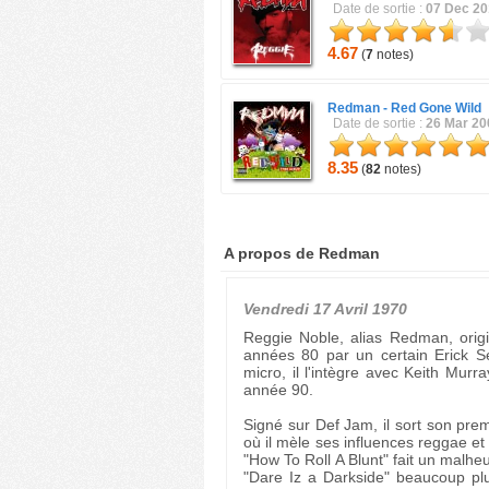
Date de sortie :
07 Dec 2
4.67
(
7
notes)
Redman -
Red Gone Wild
Date de sortie :
26 Mar 20
8.35
(
82
notes)
A propos de Redman
Vendredi 17 Avril 1970
Reggie Noble, alias Redman, origi
années 80 par un certain Erick S
micro, il l'intègre avec Keith Mu
année 90.
Signé sur Def Jam, il sort son pr
où il mèle ses influences reggae e
"How To Roll A Blunt" fait un malhe
"Dare Iz a Darkside" beaucoup pl