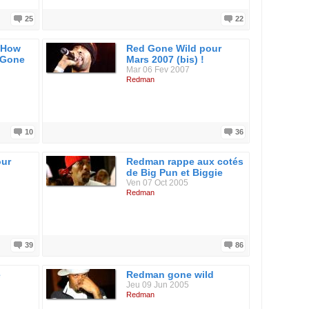
25
22
 How
Red Gone Wild pour
 Gone
Mars 2007 (bis) !
Mar 06 Fev 2007
Redman
n)
10
36
our
Redman rappe aux cotés
de Big Pun et Biggie
Ven 07 Oct 2005
Redman
39
86
e
Redman gone wild
Jeu 09 Jun 2005
Redman