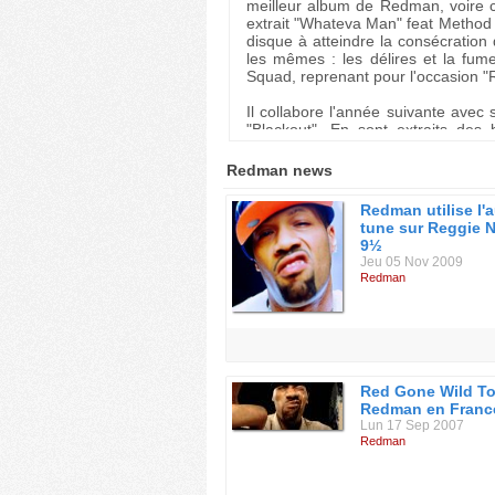
meilleur album de Redman, voire c
extrait "Whateva Man" feat Method
disque à atteindre la consécration 
les mêmes : les délires et la fu
Squad, reprenant pour l'occasion "
Il collabore l'année suivante ave
"Blackout". En sont extraits des
"Y.O.U.". Après trois ans d'abse
2001, avec "Malpractice", boudé par
Redman news
d'acteur dans le film "How High".
Redman utilise l'a
Redman part ensuite en quête 
tune sur Reggie 
international. Il fait des apparition
9½
au punk : Gorillaz ("Gorillaz On M
Jeu 05 Nov 2009
("Get It Started Remix"), Christina
Redman
RMX") et le groupe de rap marseilla
En 2004, Def Jam annule la sortie 
première mixtape officielle "Ill At
celle-ci, il recrute les nouveaux 
2005, il sort sa deuxième mixtape 
Red Gone Wild To
accompagné du producteur Govmatt
Redman en France
label Def Jam, "Red Gone Wild" pr
Lun 17 Sep 2007
Redman
Biographie de Lucky Joe Bananas r