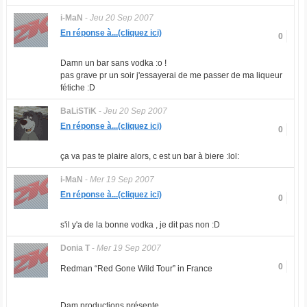
i-MaN
-
Jeu 20 Sep 2007
En réponse à...(cliquez ici)
0
Damn un bar sans vodka :o !
pas grave pr un soir j'essayerai de me passer de ma liqueur
fétiche :D
BaLiSTiK
-
Jeu 20 Sep 2007
En réponse à...(cliquez ici)
0
ça va pas te plaire alors, c est un bar à biere :lol:
i-MaN
-
Mer 19 Sep 2007
En réponse à...(cliquez ici)
0
s'il y'a de la bonne vodka , je dit pas non :D
Donia T
-
Mer 19 Sep 2007
0
Redman “Red Gone Wild Tour” in France
Dam productions présente