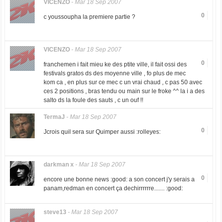
VICENZO
-
Mar 18 Sep 2007
0
c youssoupha la premiere partie ?
VICENZO
-
Mar 18 Sep 2007
0
franchemen i fait mieu ke des ptite ville, il fait ossi des
festivals gratos ds des moyenne ville , fo plus de mec
kom ca , en plus sur ce mec c un vrai chaud , c pas 50 avec
ces 2 positions , bras tendu ou main sur le froke ^^ la i a des
salto ds la foule des sauts , c un ouf !!
TermaJ
-
Mar 18 Sep 2007
0
Jcrois quil sera sur Quimper aussi :rolleyes:
darkman x
-
Mar 18 Sep 2007
0
encore une bonne news :good: a son concert j'y serais a
panam,redman en concert ça dechirrrrrre....... :good:
steve13
-
Mar 18 Sep 2007