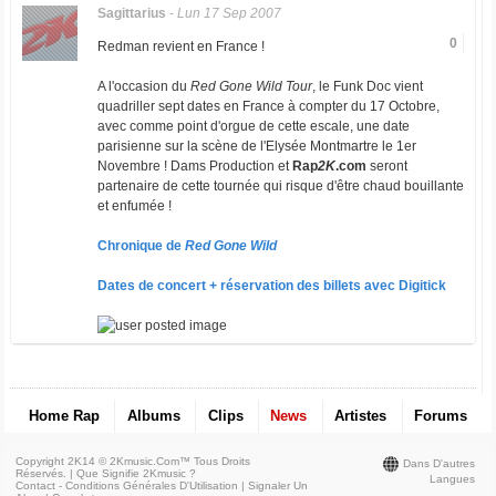
Sagittarius
-
Lun 17 Sep 2007
0
Redman revient en France !
A l'occasion du
Red Gone Wild Tour
, le Funk Doc vient
quadriller sept dates en France à compter du 17 Octobre,
avec comme point d'orgue de cette escale, une date
parisienne sur la scène de l'Elysée Montmartre le 1er
Novembre ! Dams Production et
Rap
2K
.com
seront
partenaire de cette tournée qui risque d'être chaud bouillante
et enfumée !
Chronique de
Red Gone Wild
Dates de concert + réservation des billets avec Digitick
Home Rap
Albums
Clips
News
Artistes
Forums
Copyright 2K14 © 2Kmusic.com™
Tous Droits
Dans D'autres
Réservés
. |
Que Signifie 2Kmusic ?
Langues
Contact - Conditions Générales D'Utilisation
|
Signaler Un