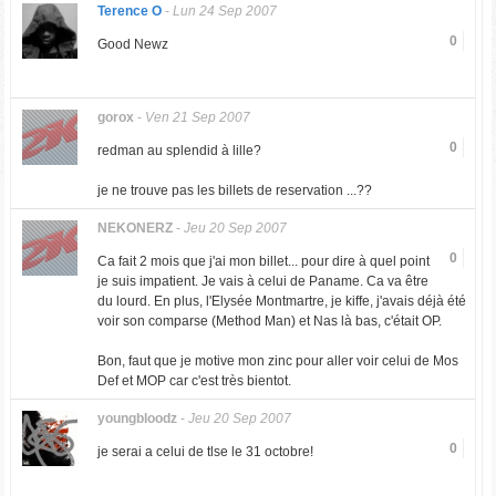
Terence O
-
Lun 24 Sep 2007
0
Good Newz
gorox
-
Ven 21 Sep 2007
0
redman au splendid à lille?
je ne trouve pas les billets de reservation ...??
NEKONERZ
-
Jeu 20 Sep 2007
0
Ca fait 2 mois que j'ai mon billet... pour dire à quel point
je suis impatient. Je vais à celui de Paname. Ca va être
du lourd. En plus, l'Elysée Montmartre, je kiffe, j'avais déjà été
voir son comparse (Method Man) et Nas là bas, c'était OP.
Bon, faut que je motive mon zinc pour aller voir celui de Mos
Def et MOP car c'est très bientot.
youngbloodz
-
Jeu 20 Sep 2007
0
je serai a celui de tlse le 31 octobre!