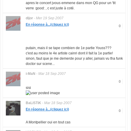
apres le concert jvous emmene dans mon QG pour un 'tit
verre :good: , c est juste à coté.
dijor
-
Mer 19 Sep 2007
En réponse à...(cliquez ici)
0
putain, mais il se tape combien de 1e partie Youss???
c'est au moins le 4e artiste cainri dont il fait la 1e partie!
sinon, faut que je me demerde pour y aller, jamais vu tha funk
doctor sur scene...
i-MaN
-
Mar 18 Sep 2007
0
sisi
BaLiSTiK
-
Mar 18 Sep 2007
En réponse à...(cliquez ici)
0
A Montpellier oui en tout cas