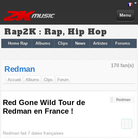
Menu
Rap2K : Rap, Hip Hop
Home Rap
Albums
Clips
News
Artistes
Forums
170 fan(s)
Redman
Accueil
Albums
Clips
Forum
Redman
Red Gone Wild Tour de
Redman en France !
Redman fait 7 dates françaises