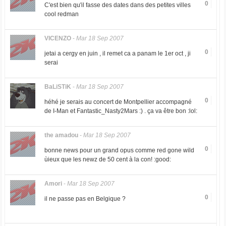
0
C'est bien qu'il fasse des dates dans des petites villes
cool redman
VICENZO
-
Mar 18 Sep 2007
0
jetai a cergy en juin , il remet ca a panam le 1er oct , ji
serai
BaLiSTiK
-
Mar 18 Sep 2007
0
héhé je serais au concert de Montpellier accompagné
de I-Man et Fantastic_Nasty2Mars :) . ça va être bon :lol:
the amadou
-
Mar 18 Sep 2007
0
bonne news pour un grand opus comme red gone wild
ùieux que les newz de 50 cent à la con! :good:
Amori
-
Mar 18 Sep 2007
0
il ne passe pas en Belgique ?